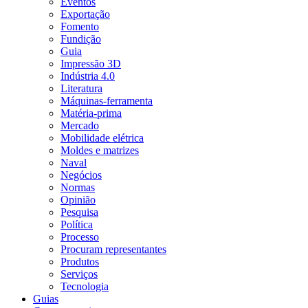
Eventos
Exportação
Fomento
Fundição
Guia
Impressão 3D
Indústria 4.0
Literatura
Máquinas-ferramenta
Matéria-prima
Mercado
Mobilidade elétrica
Moldes e matrizes
Naval
Negócios
Normas
Opinião
Pesquisa
Política
Processo
Procuram representantes
Produtos
Serviços
Tecnologia
Guias