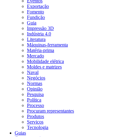
Eventos
Exportação
Fomento
Fundição
Guia
Impressão 3D
Indústria 4.0
Literatura
Máquinas-ferramenta
Matéria-prima
Mercado
Mobilidade elétrica
Moldes e matrizes
Naval
Negócios
Normas
Opinião
Pesquisa
Política
Processo
Procuram representantes
Produtos
Serviços
Tecnologia
Guias