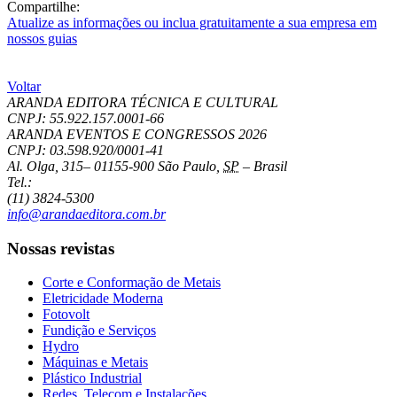
Compartilhe:
Atualize as informações ou inclua gratuitamente a sua empresa em
nossos guias
Voltar
ARANDA EDITORA TÉCNICA E CULTURAL
CNPJ: 55.922.157.0001-66
ARANDA EVENTOS E CONGRESSOS
2026
CNPJ: 03.598.920/0001-41
Al. Olga, 315
–
01155-900
São Paulo
,
SP
–
Brasil
Tel.:
(11) 3824-5300
info@arandaeditora.com.br
Nossas revistas
Corte e Conformação de Metais
Eletricidade Moderna
Fotovolt
Fundição e Serviços
Hydro
Máquinas e Metais
Plástico Industrial
Redes, Telecom e Instalações