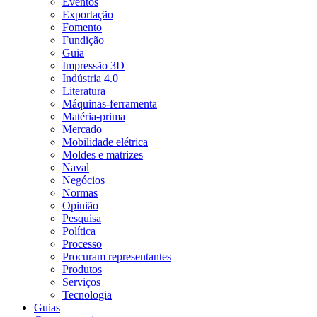
Eventos
Exportação
Fomento
Fundição
Guia
Impressão 3D
Indústria 4.0
Literatura
Máquinas-ferramenta
Matéria-prima
Mercado
Mobilidade elétrica
Moldes e matrizes
Naval
Negócios
Normas
Opinião
Pesquisa
Política
Processo
Procuram representantes
Produtos
Serviços
Tecnologia
Guias