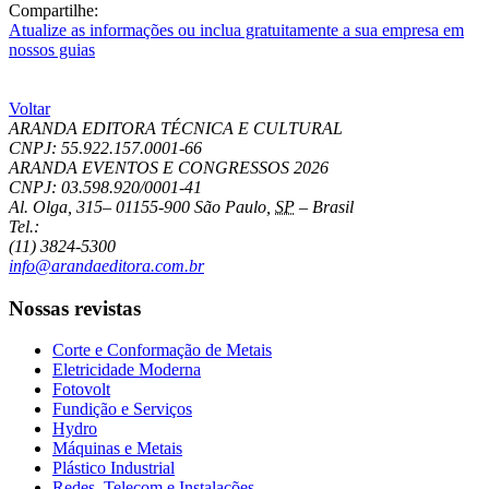
Compartilhe:
Atualize as informações ou inclua gratuitamente a sua empresa em
nossos guias
Voltar
ARANDA EDITORA TÉCNICA E CULTURAL
CNPJ: 55.922.157.0001-66
ARANDA EVENTOS E CONGRESSOS
2026
CNPJ: 03.598.920/0001-41
Al. Olga, 315
–
01155-900
São Paulo
,
SP
–
Brasil
Tel.:
(11) 3824-5300
info@arandaeditora.com.br
Nossas revistas
Corte e Conformação de Metais
Eletricidade Moderna
Fotovolt
Fundição e Serviços
Hydro
Máquinas e Metais
Plástico Industrial
Redes, Telecom e Instalações