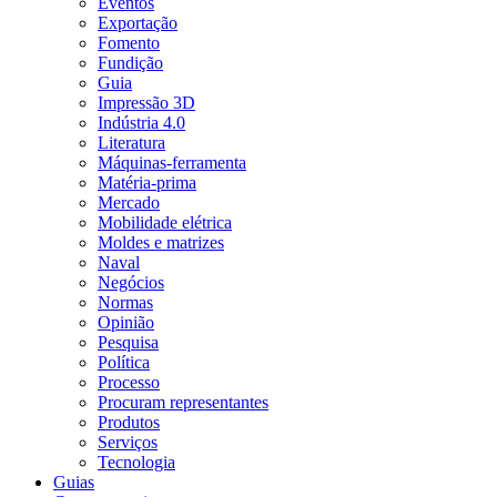
Eventos
Exportação
Fomento
Fundição
Guia
Impressão 3D
Indústria 4.0
Literatura
Máquinas-ferramenta
Matéria-prima
Mercado
Mobilidade elétrica
Moldes e matrizes
Naval
Negócios
Normas
Opinião
Pesquisa
Política
Processo
Procuram representantes
Produtos
Serviços
Tecnologia
Guias