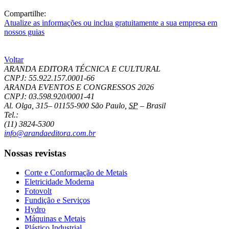
Compartilhe:
Atualize as informações ou inclua gratuitamente a sua empresa em
nossos guias
Voltar
ARANDA EDITORA TÉCNICA E CULTURAL
CNPJ: 55.922.157.0001-66
ARANDA EVENTOS E CONGRESSOS
2026
CNPJ: 03.598.920/0001-41
Al. Olga, 315
–
01155-900
São Paulo
,
SP
–
Brasil
Tel.:
(11) 3824-5300
info@arandaeditora.com.br
Nossas revistas
Corte e Conformação de Metais
Eletricidade Moderna
Fotovolt
Fundição e Serviços
Hydro
Máquinas e Metais
Plástico Industrial