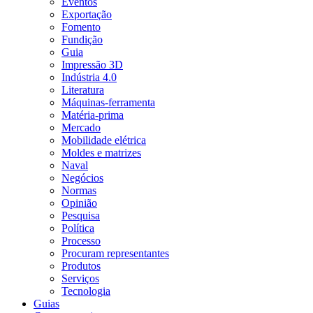
Eventos
Exportação
Fomento
Fundição
Guia
Impressão 3D
Indústria 4.0
Literatura
Máquinas-ferramenta
Matéria-prima
Mercado
Mobilidade elétrica
Moldes e matrizes
Naval
Negócios
Normas
Opinião
Pesquisa
Política
Processo
Procuram representantes
Produtos
Serviços
Tecnologia
Guias