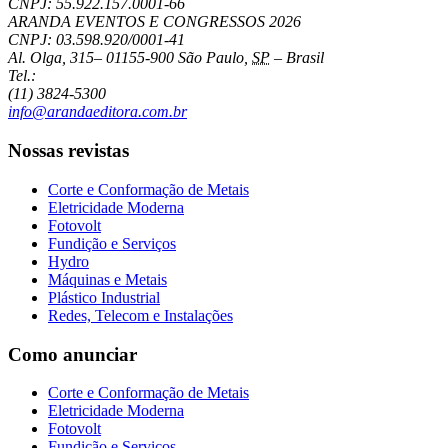
CNPJ: 55.922.157.0001-66
ARANDA EVENTOS E CONGRESSOS
2026
CNPJ: 03.598.920/0001-41
Al. Olga, 315
–
01155-900
São Paulo
,
SP
–
Brasil
Tel.:
(11) 3824-5300
info@arandaeditora.com.br
Nossas revistas
Corte e Conformação de Metais
Eletricidade Moderna
Fotovolt
Fundição e Serviços
Hydro
Máquinas e Metais
Plástico Industrial
Redes, Telecom e Instalações
Como anunciar
Corte e Conformação de Metais
Eletricidade Moderna
Fotovolt
Fundição e Serviços