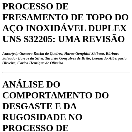
PROCESSO DE
FRESAMENTO DE TOPO DO
AÇO INOXIDÁVEL DUPLEX
UNS S32205: UMA REVISÃO
Autor(es): Gustavo Rocha de Queiroz, Harue Genghini Shibuta, Bárbara
Salvador Barros da Silva, Tarcísio Gonçalves de Brito, Leonardo Albergaria
Oliveira, Carlos Henrique de Oliveira.
ANÁLISE DO
COMPORTAMENTO DO
DESGASTE E DA
RUGOSIDADE NO
PROCESSO DE