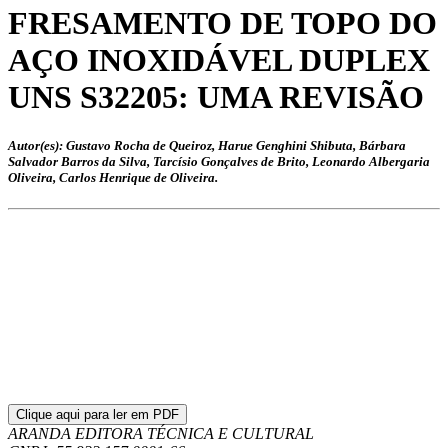
FRESAMENTO DE TOPO DO
AÇO INOXIDÁVEL DUPLEX
UNS S32205: UMA REVISÃO
Autor(es): Gustavo Rocha de Queiroz, Harue Genghini Shibuta, Bárbara
Salvador Barros da Silva, Tarcísio Gonçalves de Brito, Leonardo Albergaria
Oliveira, Carlos Henrique de Oliveira.
Clique aqui para ler em PDF
ARANDA EDITORA TÉCNICA E CULTURAL