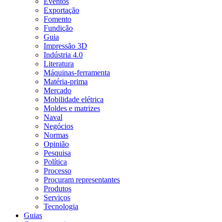
Eventos
Exportação
Fomento
Fundição
Guia
Impressão 3D
Indústria 4.0
Literatura
Máquinas-ferramenta
Matéria-prima
Mercado
Mobilidade elétrica
Moldes e matrizes
Naval
Negócios
Normas
Opinião
Pesquisa
Política
Processo
Procuram representantes
Produtos
Serviços
Tecnologia
Guias