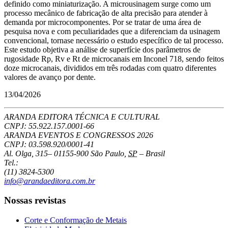
definido como miniaturização. A microusinagem surge como um
processo mecânico de fabricação de alta precisão para atender à
demanda por microcomponentes. Por se tratar de uma área de
pesquisa nova e com peculiaridades que a diferenciam da usinagem
convencional, tornase necessário o estudo específico de tal processo.
Este estudo objetiva a análise de superfície dos parâmetros de
rugosidade Rp, Rv e Rt de microcanais em Inconel 718, sendo feitos
doze microcanais, divididos em três rodadas com quatro diferentes
valores de avanço por dente.
13/04/2026
ARANDA EDITORA TÉCNICA E CULTURAL
CNPJ: 55.922.157.0001-66
ARANDA EVENTOS E CONGRESSOS
2026
CNPJ: 03.598.920/0001-41
Al. Olga, 315
–
01155-900
São Paulo
,
SP
–
Brasil
Tel.:
(11) 3824-5300
info@arandaeditora.com.br
Nossas revistas
Corte e Conformação de Metais