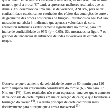
que o desempenho das brocas depende das condições de corte, mas de uma
maneira geral a broca “C” tende a apresentar melhores resultados que as
demais. Foi desenvolvida uma análise de variância, ANOVA, para se ter
confiabilidade estatística nos resultados dos efeitos das condições de corte e
da geometria das brocas nos torques de furação. Resultados da ANOVA são
mostrados na tabela 3, indicando que apenas a velocidade de corte
apresentou influência estatisticamente significativa no torque, para um
índice de confiabilidade de 95% (p < 0,05). São mostrados na figura 7 os
gráficos de tendências da influência de todas as variáveis de entrada no
torque.
Observa-se que o aumento da velocidade de corte de 80 m/min para 120
m/min implica em crescimento considerável do torque (6,6 Nm para 9,3
Nm, ou 41%). Esses resultados não eram esperados, uma vez que o aumento
da velocidade de corte implica em maior geração de calor, o que facilitaria a
(4)
formação do cavaco
, e a aresta principal de corte contribuiu mais
(1)
decisivamente para o torque que a aresta transversal
.