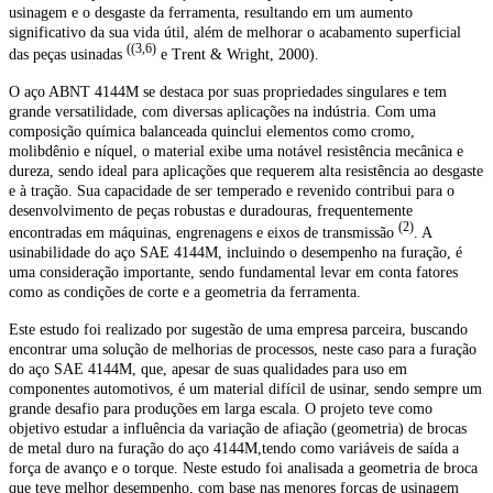
usinagem e o desgaste da ferramenta, resultando em um aumento
significativo da sua vida útil, além de melhorar o acabamento superficial
((3,6)
das peças usinadas
e Trent & Wright, 2000).
O aço ABNT 4144M se destaca por suas propriedades singulares e tem
grande versatilidade, com diversas aplicações na indústria. Com uma
composição química balanceada quinclui elementos como cromo,
molibdênio e níquel, o material exibe uma notável resistência mecânica e
dureza, sendo ideal para aplicações que requerem alta resistência ao desgaste
e à tração. Sua capacidade de ser temperado e revenido contribui para o
desenvolvimento de peças robustas e duradouras, frequentemente
(2)
encontradas em máquinas, engrenagens e eixos de transmissão
. A
usinabilidade do aço SAE 4144M, incluindo o desempenho na furação, é
uma consideração importante, sendo fundamental levar em conta fatores
como as condições de corte e a geometria da ferramenta.
Este estudo foi realizado por sugestão de uma empresa parceira, buscando
encontrar uma solução de melhorias de processos, neste caso para a furação
do aço SAE 4144M, que, apesar de suas qualidades para uso em
componentes automotivos, é um material difícil de usinar, sendo sempre um
grande desafio para produções em larga escala. O projeto teve como
objetivo estudar a influência da variação de afiação (geometria) de brocas
de metal duro na furação do aço 4144M,tendo como variáveis de saída a
força de avanço e o torque. Neste estudo foi analisada a geometria de broca
que teve melhor desempenho, com base nas menores forças de usinagem