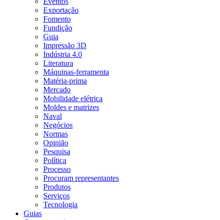
Eventos
Exportação
Fomento
Fundição
Guia
Impressão 3D
Indústria 4.0
Literatura
Máquinas-ferramenta
Matéria-prima
Mercado
Mobilidade elétrica
Moldes e matrizes
Naval
Negócios
Normas
Opinião
Pesquisa
Política
Processo
Procuram representantes
Produtos
Serviços
Tecnologia
Guias