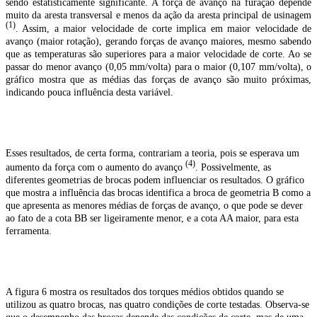
sendo estatisticamente significante. A força de avanço na furação depende
muito da aresta transversal e menos da ação da aresta principal de usinagem
(1)
. Assim, a maior velocidade de corte implica em maior velocidade de
avanço (maior rotação), gerando forças de avanço maiores, mesmo sabendo
que as temperaturas são superiores para a maior velocidade de corte. Ao se
passar do menor avanço (0,05 mm/volta) para o maior (0,107 mm/volta), o
gráfico mostra que as médias das forças de avanço são muito próximas,
indicando pouca influência desta variável.
Esses resultados, de certa forma, contrariam a teoria, pois se esperava um
(4)
aumento da força com o aumento do avanço
. Possivelmente, as
diferentes geometrias de brocas podem influenciar os resultados. O gráfico
que mostra a influência das brocas identifica a broca de geometria B como a
que apresenta as menores médias de forças de avanço, o que pode se dever
ao fato de a cota BB ser ligeiramente menor, e a cota AA maior, para esta
ferramenta.
A figura 6 mostra os resultados dos torques médios obtidos quando se
utilizou as quatro brocas, nas quatro condições de corte testadas. Observa-se