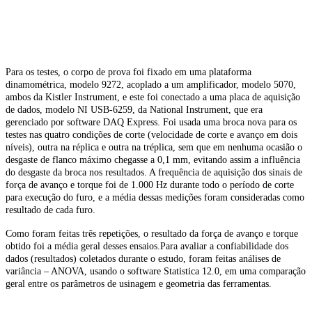
Para os testes, o corpo de prova foi fixado em uma plataforma
dinamométrica, modelo 9272, acoplado a um amplificador, modelo 5070,
ambos da Kistler Instrument, e este foi conectado a uma placa de aquisição
de dados, modelo NI USB-6259, da National Instrument, que era
gerenciado por software DAQ Express. Foi usada uma broca nova para os
testes nas quatro condições de corte (velocidade de corte e avanço em dois
níveis), outra na réplica e outra na tréplica, sem que em nenhuma ocasião o
desgaste de flanco máximo chegasse a 0,1 mm, evitando assim a influência
do desgaste da broca nos resultados. A frequência de aquisição dos sinais de
força de avanço e torque foi de 1.000 Hz durante todo o período de corte
para execução do furo, e a média dessas medições foram consideradas como
resultado de cada furo.
Como foram feitas três repetições, o resultado da força de avanço e torque
obtido foi a média geral desses ensaios.Para avaliar a confiabilidade dos
dados (resultados) coletados durante o estudo, foram feitas análises de
variância – ANOVA, usando o software Statistica 12.0, em uma comparação
geral entre os parâmetros de usinagem e geometria das ferramentas.