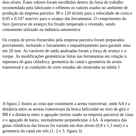
dois níveis. Esses valores foram escolhidos dentro da faixa de trabalho
recomendada pela fabricante e refletem os valores usados no ambiente de
produção da empresa parceira: 80 e 120 m/min para a velocidade de corte,e
0,05 e 0,107 mm/rev para o avanço das ferramentas. O comprimento do
furo (percurso de avanço) foi fixado temperado e revenido, sendo
comumente utilizado na indústria automotiva.
Os corpos de prova fornecidos pela empresa parceira foram preparados
previamente, incluindo o faceamento e esquadrejamento para garantir uma
em 20 mm. As variáveis de saída analisadas foram a força de avanço e o
torque. As modificações geométricas feitas nas ferramentas em relação à
espessura de guia cilíndrica, geometria do canal e geometria da aresta
transversal e as condições de corte testadas são mostradas na tabela 1.
A figura 2 ilustra as cotas que constituem a aresta transversal, onde AA é a
distância entre as arestas transversais da broca helicoidal no eixo de giro e
BB é a distância entre o aguçado (termo usado na empresa parceira) de cima
e o aguçado de baixo, normalmente perpendicular à AA. A espessura das
guias cilíndricas das brocas foi variada em dois níveis (0,8 e 1,3 mm) e a
geometria do canal em três (1, 2 e 3, figura 3).