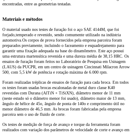
encontradas, entre as geometrias testadas.
Materiais e métodos
O material usado nos testes de furação foi o aço SAE 4144M, que foi
forjado,temperado e revenido, sendo comumente utilizado na indústria
automotiva.Os corpos de prova fornecidos pela empresa parceira foram
preparados previamente, incluindo o faceamento e esquadrejamento para
garantir uma fixação adequada na base do dinamômetro. Este aço possui
uma estrutura martensítica revenida e uma dureza média de 38,15 HRC. Os
ensaios de furação foram feitos no Laboratório de Pesquisa em Usinagem
(LAUS) da PUCPR, em um centro de usinagem Cincinnati Milacron Arrow
500, com 5,5 kW de potência e rotação máxima de 6.000 rpm.
Foram realizadas tréplicas de ensaios de furação para cada broca. Em todos
os testes foram usadas brocas escalonadas de metal duro classe K40
revestidas com Durana (AlTiN + TiSiXN), diâmetro menor de 11 mm
(neste estudo só o diâmetro menor foi usado), diâmetro maior de 13 mm,
ângulo de hélice de 45o, ângulo de ponta de 140o e comprimento útil no
menor diâmetro de 46,5 mm. As brocas foram fabricadas pela empresa
parceira sem o uso de fluido de corte.
Os testes de medição de força de avanço e torque da ferramenta foram
realizados com variação dos parâmetros de velocidade de corte e avanço em