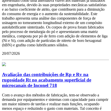
apresentam como uma alternativa viável aos materiais já utilizados
em engenharia, devido às suas propriedades mecânicas satisfatórias
e ao baixo coeficiente de atrito, que contribuem para a diminuição
do consumo de energia e o aumento da sustentabilidade. Este
trabalho apresenta uma análise das componentes de força de
usinagem no torneamento longitudinal externo de um compósito
autolubrificante sinterizado. Os corpos de prova foram fabricados
pelo processo de metalurgia do pó e apresentaram uma matriz
metálica, composta por pó de ferro com adição de elementos de liga
(Ni e Si), com adição de partículas de nitreto de boro hexagonal
(hBN) e grafita como lubrificantes sólidos.
20/07/2026
Avaliação das contribuições de Rp e Rv na
rugosidade Rt no acabamento superficial de
microcanais de Inconel 718
Com o avanço dos métodos de fabricação, tem-se observado a
demanda por equipamentos e sistemas com capacidade para cumprir
um maior número de tarefas e realizar mais funções, ocupando
menos espaço e reduzindo o gasto com materiais. Tal conceito é