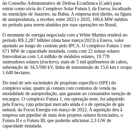
do Conselho Administrativo de Defesa Econômica (Cade) para
entrar como sócia do Complexo Solar Futura I, da Eneva, localizado
no município de Juazeiro, na Bahia. A empresa terá direito, na figura
de autoprodutora, a receber, entre 2023 e 2035, 100,6 MW médios
no período para serem abatidos por suas operações no Brasil.
O montante de energia negociada com a White Martins renderá no
período R$ 2,287 bilhões (data base março/2023) à Eneva, valor
ajustado ao longo do contrato pelo IPCA. O complexo Futura 1 tem
671 MW de capacidade instalada, conta com 22 usinas solares
fotovoltaicas com 1,4 milhão de módulos solares, 19.778
rastreadores solares (
trackers
), mais de 5 mil quilômetros de cabos,
subestação de 34,5/500 kV, linha de transmissão de 15,6 km e ocupa
1.649 hectares.
Do total de seis sociedades de propósito específico (SPE) do
complexo solar, quatro já contam com contratos de venda na
modalidade de autoprodução, que garante ao consumidor isenção de
encargos. O complexo Futura 1, em operação teste, foi adquirido
pela Eneva, cujo principal mercado ainda é o de operação de gás
natural, da Focus Energia em março de 2022. A aquisição deu à
empresa um pipeline de mais dois projetos solares licenciados, o
Futura II e o Futura III, que poderão adicionar 2,3 GW de
capacidade instalada.