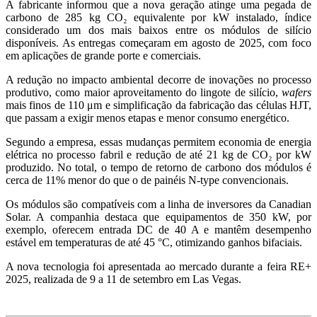
A fabricante informou que a nova geração atinge uma pegada de
carbono de 285 kg CO₂ equivalente por kW instalado, índice
considerado um dos mais baixos entre os módulos de silício
disponíveis. As entregas começaram em agosto de 2025, com foco
em aplicações de grande porte e comerciais.
A redução no impacto ambiental decorre de inovações no processo
produtivo, como maior aproveitamento do lingote de silício,
wafers
mais finos de 110 μm e simplificação da fabricação das células HJT,
que passam a exigir menos etapas e menor consumo energético.
Segundo a empresa, essas mudanças permitem economia de energia
elétrica no processo fabril e redução de até 21 kg de CO₂ por kW
produzido. No total, o tempo de retorno de carbono dos módulos é
cerca de 11% menor do que o de painéis N-type convencionais.
Os módulos são compatíveis com a linha de inversores da Canadian
Solar. A companhia destaca que equipamentos de 350 kW, por
exemplo, oferecem entrada DC de 40 A e mantêm desempenho
estável em temperaturas de até 45 °C, otimizando ganhos bifaciais.
A nova tecnologia foi apresentada ao mercado durante a feira RE+
2025, realizada de 9 a 11 de setembro em Las Vegas.