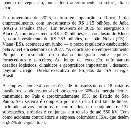
manejo de vegetação, nunca feito anteriormente no setor”, diz o
texto.
Em novembro de 2025, entrou em operação o Bloco 1 do
empreendimento, com investimento de R$ 1,15 bilhões, de Jaíba
(MG) a Janaúba (MG). Em fevereiro de 2026 foi energizado o
Bloco 2, com investimento R$ 2,35 bilhões, e a conclusão do Bloco
3, com investimento de R$ 353 milhões, de João Neiva (ES) a
Viana (ES), aconteceu em junho ― o prazo regulatório estabelecido
pela Aneel era setembro de 2027. “A conclusão do empreendimento
Piraquê é resultado do trabalho integrado entre equipes,
fornecedores e parceiros. Ao longo da execução, enfrentamos
desafios logísticos, climáticos e geográficos importantes”, destacou
Dayron Urrego, Diretor-executivo de Projetos da ISA Energia
Brasil.
A empresa tem 34 concessões de transmissão em 18 estados
brasileiros, sendo responsável por cerca de 30% da energia elétrica
transmitida no País e aproximadamente 95% no Estado de São
Paulo. Seu sistema é composto por mais de 23 mil km de linhas,
incluindo ativos próprios e controlados em conjunto, e 137
subestações, próprias e conjuntas, em tensão de até 550 kV. Tem
como acionista controladora a empresa colombiana ISA, que detém
35,82% do capital total.