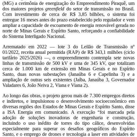
(MG) a cerimônia de energização do Empreendimento Piraquê, um
dos maiores projetos
greenfield
do setor de transmissão no Brasil.
Com investimento de cerca de R$ 3,85 bilhões, o sistema foi
entregue 16 meses antes do prazo estabelecido pelo regulador e vem
ampliar a capacidade de escoamento de energia renovável gerada no
norte de Minas Gerais e Espírito Santo, reforçando a confiabilidade
do Sistema Interligado Nacional.
Arrematado em 2022 ― lote 3 do Leilão de Transmissão nº
01/2022, receita anual permitida (RAP) de R$ 343,1 milhões (ciclo
tarifário 2025/2026) ―, o empreendimento contempla sete novas
linhas de transmissão de 500 kV e uma de 345 kV, que totalizam
cerca de 1.000 km de extensão em Minas Gerais e no Espírito
Santo, duas novas subestações (Janaúba 6 e Capelinha 3) e a
ampliação de outras seis existentes (Jaíba, Janaúba 3, Governador
Valadares 6, João Neiva 2, Viana e Viana 2).
Ao longo das obras, o projeto gerou mais de 7.300 empregos diretos
e indiretos, e impulsionou o desenvolvimento socioeconômico em
diversas regiões dos Estados de Minas Gerais e Espírito Santo, disse
a ISA Energia em comunicado. A execução “foi marcada pela
adoção de soluções inovadoras de engenharia e construção,
incluindo o uso inédito de torres do tipo cálice, desenvolvidas
especialmente para superar os desafios geográficos do Espírito
Santo, e o emprego de drones e tecnologia a laser em atividades de