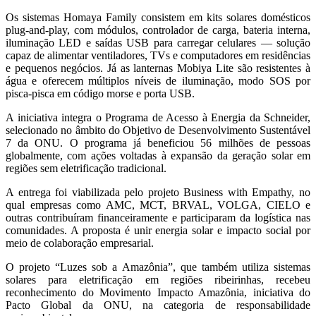
Os sistemas Homaya Family consistem em kits solares domésticos
plug-and-play, com módulos, controlador de carga, bateria interna,
iluminação LED e saídas USB para carregar celulares — solução
capaz de alimentar ventiladores, TVs e computadores em residências
e pequenos negócios. Já as lanternas Mobiya Lite são resistentes à
água e oferecem múltiplos níveis de iluminação, modo SOS por
pisca-pisca em código morse e porta USB.
A iniciativa integra o Programa de Acesso à Energia da Schneider,
selecionado no âmbito do Objetivo de Desenvolvimento Sustentável
7 da ONU. O programa já beneficiou 56 milhões de pessoas
globalmente, com ações voltadas à expansão da geração solar em
regiões sem eletrificação tradicional.
A entrega foi viabilizada pelo projeto Business with Empathy, no
qual empresas como AMC, MCT, BRVAL, VOLGA, CIELO e
outras contribuíram financeiramente e participaram da logística nas
comunidades. A proposta é unir energia solar e impacto social por
meio de colaboração empresarial.
O projeto “Luzes sob a Amazônia”, que também utiliza sistemas
solares para eletrificação em regiões ribeirinhas, recebeu
reconhecimento do Movimento Impacto Amazônia, iniciativa do
Pacto Global da ONU, na categoria de responsabilidade