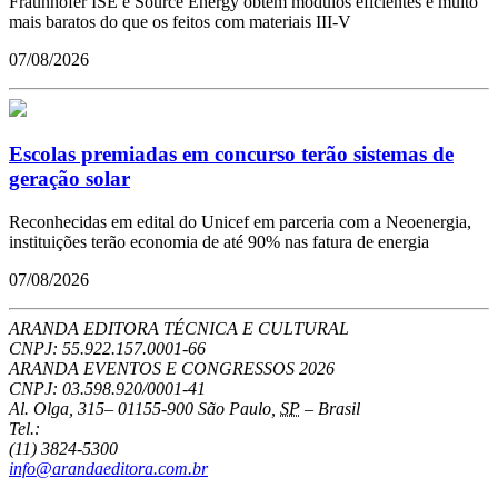
Fraunhofer ISE e Source Energy obtêm módulos eficientes e muito
mais baratos do que os feitos com materiais III-V
07/08/2026
Escolas premiadas em concurso terão sistemas de
geração solar
Reconhecidas em edital do Unicef em parceria com a Neoenergia,
instituições terão economia de até 90% nas fatura de energia
07/08/2026
ARANDA EDITORA TÉCNICA E CULTURAL
CNPJ: 55.922.157.0001-66
ARANDA EVENTOS E CONGRESSOS
2026
CNPJ: 03.598.920/0001-41
Al. Olga, 315
–
01155-900
São Paulo
,
SP
–
Brasil
Tel.:
(11) 3824-5300
info@arandaeditora.com.br