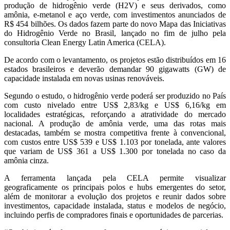
produção de hidrogênio verde (H2V) e seus derivados, como
amônia, e-metanol e aço verde, com investimentos anunciados de
R$ 454 bilhões. Os dados fazem parte do novo Mapa das Iniciativas
do Hidrogênio Verde no Brasil, lançado no fim de julho pela
consultoria Clean Energy Latin America (CELA).
De acordo com o levantamento, os projetos estão distribuídos em 16
estados brasileiros e deverão demandar 90 gigawatts (GW) de
capacidade instalada em novas usinas renováveis.
Segundo o estudo, o hidrogênio verde poderá ser produzido no País
com custo nivelado entre US$ 2,83/kg e US$ 6,16/kg em
localidades estratégicas, reforçando a atratividade do mercado
nacional. A produção de amônia verde, uma das rotas mais
destacadas, também se mostra competitiva frente à convencional,
com custos entre US$ 539 e US$ 1.103 por tonelada, ante valores
que variam de US$ 361 a US$ 1.300 por tonelada no caso da
amônia cinza.
A ferramenta lançada pela CELA permite visualizar
geograficamente os principais polos e hubs emergentes do setor,
além de monitorar a evolução dos projetos e reunir dados sobre
investimentos, capacidade instalada, status e modelos de negócio,
incluindo perfis de compradores finais e oportunidades de parcerias.