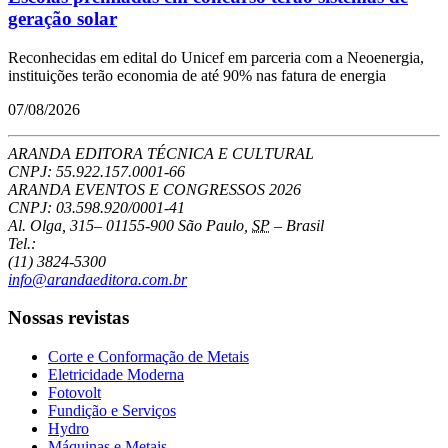
geração solar
Reconhecidas em edital do Unicef em parceria com a Neoenergia,
instituições terão economia de até 90% nas fatura de energia
07/08/2026
ARANDA EDITORA TÉCNICA E CULTURAL
CNPJ: 55.922.157.0001-66
ARANDA EVENTOS E CONGRESSOS
2026
CNPJ: 03.598.920/0001-41
Al. Olga, 315
–
01155-900
São Paulo
,
SP
–
Brasil
Tel.:
(11) 3824-5300
info@arandaeditora.com.br
Nossas revistas
Corte e Conformação de Metais
Eletricidade Moderna
Fotovolt
Fundição e Serviços
Hydro
Máquinas e Metais