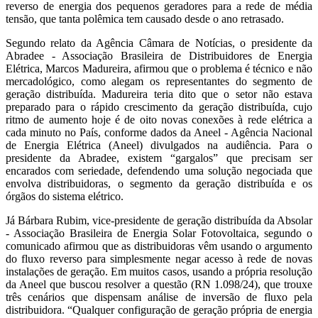
reverso de energia dos pequenos geradores para a rede de média
tensão, que tanta polêmica tem causado desde o ano retrasado.
Segundo relato da Agência Câmara de Notícias, o presidente da
Abradee - Associação Brasileira de Distribuidores de Energia
Elétrica, Marcos Madureira, afirmou que o problema é técnico e não
mercadológico, como alegam os representantes do segmento de
geração distribuída. Madureira teria dito que o setor não estava
preparado para o rápido crescimento da geração distribuída, cujo
ritmo de aumento hoje é de oito novas conexões à rede elétrica a
cada minuto no País, conforme dados da Aneel - Agência Nacional
de Energia Elétrica (Aneel) divulgados na audiência. Para o
presidente da Abradee, existem “gargalos” que precisam ser
encarados com seriedade, defendendo uma solução negociada que
envolva distribuidoras, o segmento da geração distribuída e os
órgãos do sistema elétrico.
Já Bárbara Rubim, vice-presidente de geração distribuída da Absolar
- Associação Brasileira de Energia Solar Fotovoltaica, segundo o
comunicado afirmou que as distribuidoras vêm usando o argumento
do fluxo reverso para simplesmente negar acesso à rede de novas
instalações de geração. Em muitos casos, usando a própria resolução
da Aneel que buscou resolver a questão (RN 1.098/24), que trouxe
três cenários que dispensam análise de inversão de fluxo pela
distribuidora. “Qualquer configuração de geração própria de energia