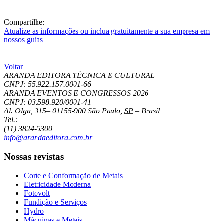
Compartilhe:
Atualize as informações ou inclua gratuitamente a sua empresa em
nossos guias
Voltar
ARANDA EDITORA TÉCNICA E CULTURAL
CNPJ: 55.922.157.0001-66
ARANDA EVENTOS E CONGRESSOS
2026
CNPJ: 03.598.920/0001-41
Al. Olga, 315
–
01155-900
São Paulo
,
SP
–
Brasil
Tel.:
(11) 3824-5300
info@arandaeditora.com.br
Nossas revistas
Corte e Conformação de Metais
Eletricidade Moderna
Fotovolt
Fundição e Serviços
Hydro
Máquinas e Metais