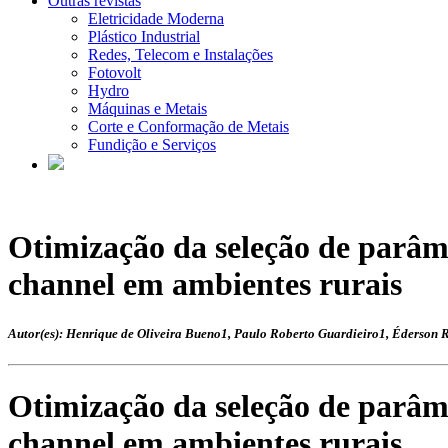
Outras revistas
Eletricidade Moderna
Plástico Industrial
Redes, Telecom e Instalações
Fotovolt
Hydro
Máquinas e Metais
Corte e Conformação de Metais
Fundição e Serviços
Otimização da seleção de parâm
channel em ambientes rurais
Autor(es): Henrique de Oliveira Bueno1, Paulo Roberto Guardieiro1, Éderson 
Otimização da seleção de parâm
channel em ambientes rurais