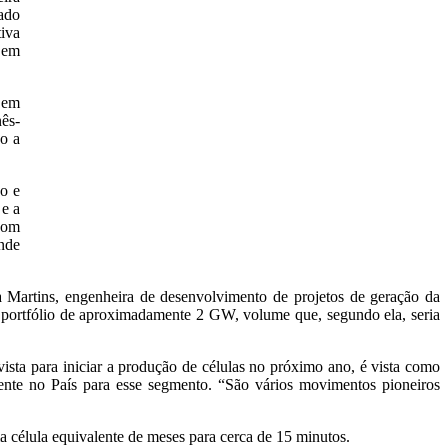
tado
iva
 em
 em
ês-
so a
ão e
 e a
 com
ande
 Martins, engenheira de desenvolvimento de projetos de geração da
m portfólio de aproximadamente 2 GW, volume que, segundo ela, seria
ista para iniciar a produção de células no próximo ano, é vista como
stente no País para esse segmento. “São vários movimentos pioneiros
 célula equivalente de meses para cerca de 15 minutos.