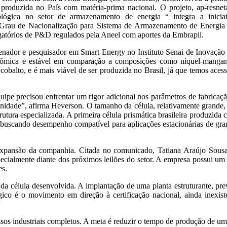
o) produzida no País com matéria-prima nacional. O projeto, ap-resne
ógica no setor de armazenamento de energia “ integra a iniciat
o Grau de Nacionalização para Sistema de Armazenamento de Energia
gatórios de P&D regulados pela Aneel com aportes da Embrapii.
nador e pesquisador em Smart Energy no Instituto Senai de Inovação
onômica e estável em comparação a composições como níquel-mangan
obalto, e é mais viável de ser produzida no Brasil, já que temos aces
equipe precisou enfrentar um rigor adicional nos parâmetros de fabricaç
nidade”, afirma Heverson. O tamanho da célula, relativamente grande,
utura especializada. A primeira célula prismática brasileira produzida
, buscando desempenho compatível para aplicações estacionárias de gr
e expansão da companhia. Citada no comunicado, Tatiana Araújo Sousa
ecialmente diante dos próximos leilões do setor. A empresa possui u
es.
 célula desenvolvida. A implantação de uma planta estruturante, prev
égico é o movimento em direção à certificação nacional, ainda inexi
os industriais completos. A meta é reduzir o tempo de produção de uma