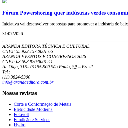
Fórum Powershoring quer indústrias verdes consumi
Iniciativa vai desenvolver propostas para promover a indústria de bai
31/07/2026
ARANDA EDITORA TÉCNICA E CULTURAL
CNPJ: 55.922.157.0001-66
ARANDA EVENTOS E CONGRESSOS
2026
CNPJ: 03.598.920/0001-41
Al. Olga, 315
–
01155-900
São Paulo
,
SP
–
Brasil
Tel.:
(11) 3824-5300
info@arandaeditora.com.br
Nossas revistas
Corte e Conformação de Metais
Eletricidade Moderna
Fotovolt
Fundição e Serviços
Hydro