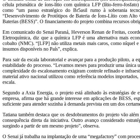
célula prismática de íons-lítio com química LFP (lítio-ferro-fosfat
como “um passo estratégico do Br5asil rumo à soberania tecnol
“Desenvolvimento de Protótipos de Bateria de Íons-Lítio com Alt
Baterias (BESS)”. O financiamento do projeto combina recursos obri
Em comunicado do Senai Paraná, Heverson Renan de Freitas, coorde
Eletroquímica, diz que a química LFP é uma alternativa mais ec
cobalto (NMC). “[LFP] não utiliza metais mais caros, como níquel e c
insumos disponíveis no País”, explica.
Para sair da escala laboratorial e avançar para a produção piloto, a 
estabilidade do processo. “Levamos meses para produzir uma única u
complexidade do escalonamento exigiram controle refinado e infraestr
material ativo nacional utilizou como referência modelos importados
escala.
Segundo a Axia Energia, o projeto está alinhado às estratégias d
empresa, afirma que há grande interesse em aplicações de BESS, esp
suficiente para atender sozinha à demanda prevista em um dos certam
Tatiana também destaca que os desdobramentos do projeto vão além da
consequência direta da iniciativa. Outro avanço considerado estrat
surgindo a partir de um mesmo projeto”, observa.
O Senai já trabalha na implantação de uma “megafactory” com process