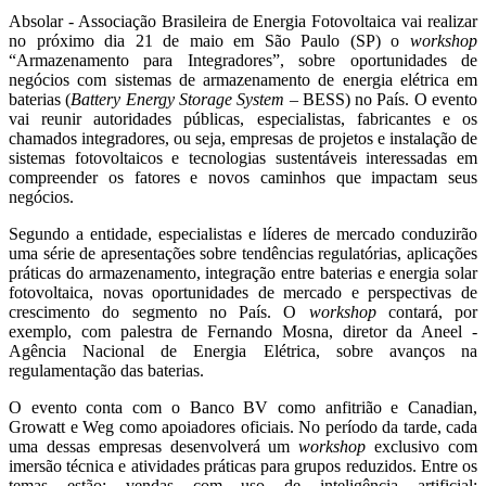
Absolar - Associação Brasileira de Energia Fotovoltaica vai realizar
no próximo dia 21 de maio em São Paulo (SP) o
workshop
“Armazenamento para Integradores”, sobre oportunidades de
negócios com sistemas de armazenamento de energia elétrica em
baterias (
Battery Energy Storage System
– BESS) no País. O evento
vai reunir autoridades públicas, especialistas, fabricantes e os
chamados integradores, ou seja, empresas de projetos e instalação de
sistemas fotovoltaicos e tecnologias sustentáveis interessadas em
compreender os fatores e novos caminhos que impactam seus
negócios.
Segundo a entidade, especialistas e líderes de mercado conduzirão
uma série de apresentações sobre tendências regulatórias, aplicações
práticas do armazenamento, integração entre baterias e energia solar
fotovoltaica, novas oportunidades de mercado e perspectivas de
crescimento do segmento no País. O
workshop
contará, por
exemplo, com palestra de Fernando Mosna, diretor da Aneel -
Agência Nacional de Energia Elétrica, sobre avanços na
regulamentação das baterias.
O evento conta com o Banco BV como anfitrião e Canadian,
Growatt e Weg como apoiadores oficiais. No período da tarde, cada
uma dessas empresas desenvolverá um
workshop
exclusivo com
imersão técnica e atividades práticas para grupos reduzidos. Entre os
temas estão: vendas com uso de inteligência artificial;