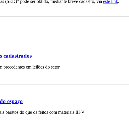
das (SED)” pode ser obtido, mediante breve cadastro, via
este link
.
 cadastrados
 precedentes em leilões do setor
 do espaço
s baratos do que os feitos com materiais III-V