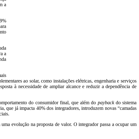
am a
39%
para
nto
ada
ra a
anda
mais
mentares ao solar, como instalações elétricas, engenharia e serviços
posta à necessidade de ampliar alcance e reduzir a dependência de
 comportamento do consumidor final, que além do
payback
do sistema
ncia, que já impacta 40% dos integradores, introduzem novas “camadas
iais.
m uma evolução na proposta de valor. O integrador passa a ocupar um