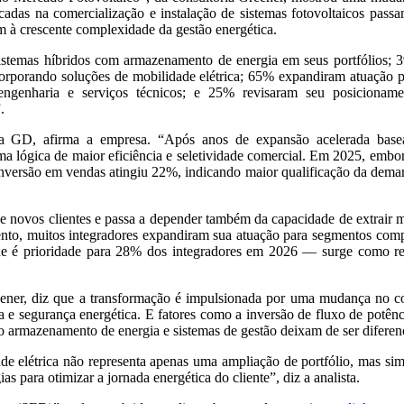
cadas na comercialização e instalação de sistemas fotovoltaicos pass
m à crescente complexidade da gestão energética.
istemas híbridos com armazenamento de energia em seus portfólios; 
ncorporando soluções de mobilidade elétrica; 65% expandiram atuação 
 engenharia e serviços técnicos; e 25% revisaram seu posicioname
.
a GD, afirma a empresa. “Após anos de expansão acelerada base
a lógica de maior eficiência e seletividade comercial. Em 2025, embo
conversão em vendas atingiu 22%, indicando maior qualificação da dem
e novos clientes e passa a depender também da capacidade de extrair 
to, muitos integradores expandiram sua atuação para segmentos comple
que é prioridade para 28% dos integradores em 2026 — surge como res
Greener, diz que a transformação é impulsionada por uma mudança no
ia e segurança energética. E fatores como a inversão de fluxo de potê
o armazenamento de energia e sistemas de gestão deixam de ser diferenc
de elétrica não representa apenas uma ampliação de portfólio, mas si
as para otimizar a jornada energética do cliente”, diz a analista.