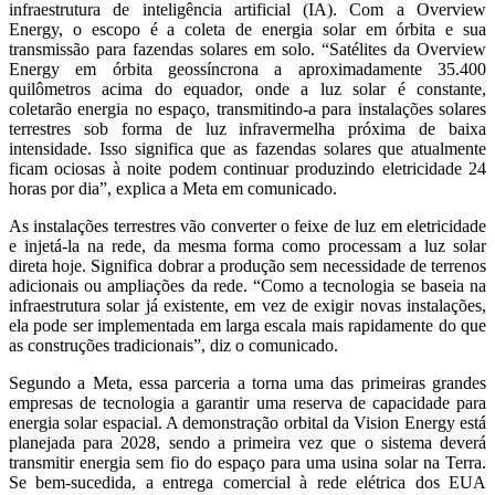
infraestrutura de inteligência artificial (IA). Com a Overview
Energy, o escopo é a coleta de energia solar em órbita e sua
transmissão para fazendas solares em solo. “Satélites da Overview
Energy em órbita geossíncrona a aproximadamente 35.400
quilômetros acima do equador, onde a luz solar é constante,
coletarão energia no espaço, transmitindo-a para instalações solares
terrestres sob forma de luz infravermelha próxima de baixa
intensidade. Isso significa que as fazendas solares que atualmente
ficam ociosas à noite podem continuar produzindo eletricidade 24
horas por dia”, explica a Meta em comunicado.
As instalações terrestres vão converter o feixe de luz em eletricidade
e injetá-la na rede, da mesma forma como processam a luz solar
direta hoje. Significa dobrar a produção sem necessidade de terrenos
adicionais ou ampliações da rede. “Como a tecnologia se baseia na
infraestrutura solar já existente, em vez de exigir novas instalações,
ela pode ser implementada em larga escala mais rapidamente do que
as construções tradicionais”, diz o comunicado.
Segundo a Meta, essa parceria a torna uma das primeiras grandes
empresas de tecnologia a garantir uma reserva de capacidade para
energia solar espacial. A demonstração orbital da Vision Energy está
planejada para 2028, sendo a primeira vez que o sistema deverá
transmitir energia sem fio do espaço para uma usina solar na Terra.
Se bem-sucedida, a entrega comercial à rede elétrica dos EUA