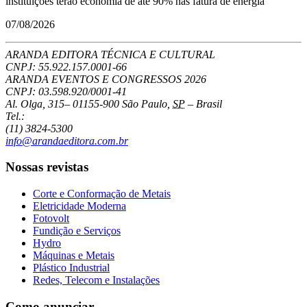
instituições terão economia de até 90% nas fatura de energia
07/08/2026
ARANDA EDITORA TÉCNICA E CULTURAL
CNPJ: 55.922.157.0001-66
ARANDA EVENTOS E CONGRESSOS
2026
CNPJ: 03.598.920/0001-41
Al. Olga, 315
–
01155-900
São Paulo
,
SP
–
Brasil
Tel.:
(11) 3824-5300
info@arandaeditora.com.br
Nossas revistas
Corte e Conformação de Metais
Eletricidade Moderna
Fotovolt
Fundição e Serviços
Hydro
Máquinas e Metais
Plástico Industrial
Redes, Telecom e Instalações
Como anunciar