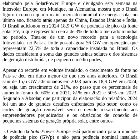
elaborado pela SolarPower Europe e divulgado esta semana na
Intersolar Europe, em Munique, na Alemanha, mostra que o Brasil
figurou como o quarto maior mercado mundial de energia solar no
último ano, ficando atrás apenas da China, Estados Unidos e Índia.
O Brasil adicionou em 2024 18,9 GW de potência de pico da fonte
solar FV, o que representou cerca de 3% de todo o mercado mundial
no período. Trata-se de um novo recorde para a tecnologia
fotovoltaica no País: a fonte possui agora 56 GW em operação, que
representam 22,5% de toda a capacidade instalada no Brasil. Os
dados consideram a soma das grandes usinas solares e dos sistemas
de geração distribuída, de pequeno e médio portes,
Apesar do recorde em volume instalado, o crescimento da fonte no
País se deu em ritmo menor do que nos anos anteriores. O Brasil
saiu de 15,6 GW adicionados em 2023 para os 18,9 GW em 2024,
ou seja, um crescimento de 21%, ao passo que os percentuais de
aumento foram de 60% em 2021, 81% em 2022 e 50% em 2023.
Segundo a Absolar, que participou da elaboração do relatório, 2024
foi um ano de grandes desafios enfrentados pelo setor, como os
cortes de geração renovável sem o devido ressarcimento aos
empreendedores prejudicados e os obstáculos de conexão de
pequenos sistemas de geração própria solar, entre outros.
O estudo da
SolarPower Europe
está padronizado para a unidade
de potência pico (GWp) e não para potência nominal instalada