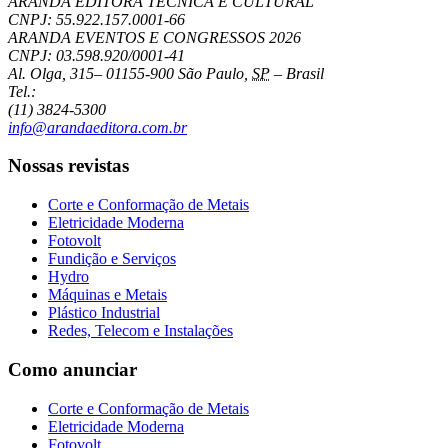
ARANDA EDITORA TÉCNICA E CULTURAL
CNPJ: 55.922.157.0001-66
ARANDA EVENTOS E CONGRESSOS
2026
CNPJ: 03.598.920/0001-41
Al. Olga, 315
–
01155-900
São Paulo
,
SP
–
Brasil
Tel.:
(11) 3824-5300
info@arandaeditora.com.br
Nossas revistas
Corte e Conformação de Metais
Eletricidade Moderna
Fotovolt
Fundição e Serviços
Hydro
Máquinas e Metais
Plástico Industrial
Redes, Telecom e Instalações
Como anunciar
Corte e Conformação de Metais
Eletricidade Moderna
Fotovolt