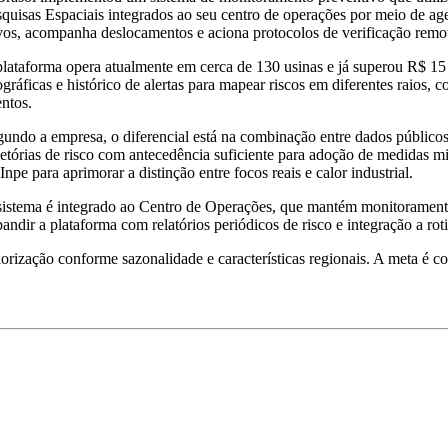
quisas Espaciais integrados ao seu centro de operações por meio de agent
vos, acompanha deslocamentos e aciona protocolos de verificação remo
plataforma opera atualmente em cerca de 130 usinas e já superou R$ 
gráficas e histórico de alertas para mapear riscos em diferentes raios,
ntos.
undo a empresa, o diferencial está na combinação entre dados públicos de
jetórias de risco com antecedência suficiente para adoção de medidas 
Inpe para aprimorar a distinção entre focos reais e calor industrial.
sistema é integrado ao Centro de Operações, que mantém monitoramento
andir a plataforma com relatórios periódicos de risco e integração a ro
orização conforme sazonalidade e características regionais. A meta é c