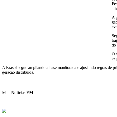
Pes
ati
A 
geo
eve
Seg
tra
do 
O 
exp
A Brasol segue ampliando a base monitorada e ajustando regras de pri
geração distribuída.
Mais
Notícias EM