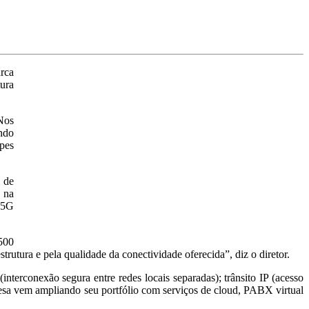
rca
ura
Nos
undo
ipes
 de
 na
o 5G
500
rutura e pela qualidade da conectividade oferecida”, diz o diretor.
terconexão segura entre redes locais separadas); trânsito IP (acesso
presa vem ampliando seu portfólio com serviços de cloud, PABX virtual