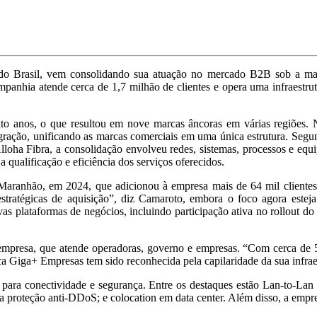
 do Brasil, vem consolidando sua atuação no mercado B2B sob a ma
anhia atende cerca de 1,7 milhão de clientes e opera uma infraestrut
to anos, o que resultou em nove marcas âncoras em várias regiões. 
egração, unificando as marcas comerciais em uma única estrutura. Seg
lloha Fibra, a consolidação envolveu redes, sistemas, processos e equ
qualificação e eficiência dos serviços oferecidos.
 Maranhão, em 2024, que adicionou à empresa mais de 64 mil clientes
stratégicas de aquisição”, diz Camaroto, embora o foco agora esteja
as plataformas de negócios, incluindo participação ativa no rollout d
 empresa, que atende operadoras, governo e empresas. “Com cerca de 
 Giga+ Empresas tem sido reconhecida pela capilaridade da sua infraest
a conectividade e segurança. Entre os destaques estão Lan-to-Lan (in
; a proteção anti-DDoS; e colocation em data center. Além disso, a em