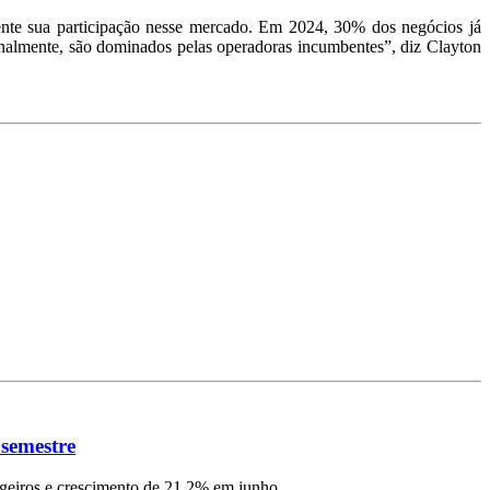
ente sua participação nesse mercado. Em 2024, 30% dos negócios já
ionalmente, são dominados pelas operadoras incumbentes”, diz Clayton
 semestre
ngeiros e crescimento de 21,2% em junho.