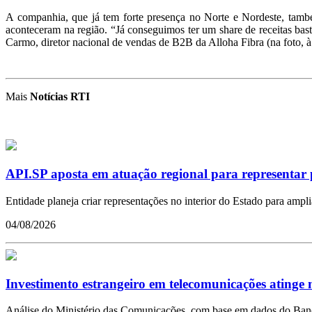
A companhia, que já tem forte presença no Norte e Nordeste, tamb
aconteceram na região. “Já conseguimos ter um share de receitas bas
Carmo, diretor nacional de vendas de B2B da Alloha Fibra (na foto, à 
Mais
Notícias RTI
API.SP aposta em atuação regional para representar 
Entidade planeja criar representações no interior do Estado para ampl
04/08/2026
Investimento estrangeiro em telecomunicações atinge m
Análise do Ministério das Comunicações, com base em dados do Banco 