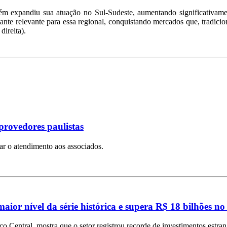
ém expandiu sua atuação no Sul-Sudeste, aumentando significativam
tante relevante para essa regional, conquistando mercados que, tradic
direita).
provedores paulistas
iar o atendimento aos associados.
aior nível da série histórica e supera R$ 18 bilhões no
Central, mostra que o setor registrou recorde de investimentos estra