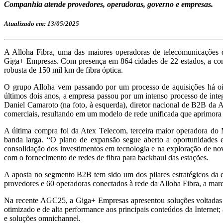
Companhia atende provedores, operadoras, governo e empresas.
Atualizado em: 13/05/2025
A Alloha Fibra, uma das maiores operadoras de telecomunicações
Giga+ Empresas. Com presença em 864 cidades de 22 estados, a comp
robusta de 150 mil km de fibra óptica.
O grupo Alloha vem passando por um processo de aquisições há oi
últimos dois anos, a empresa passou por um intenso processo de int
Daniel Camaroto (na foto, à esquerda), diretor nacional de B2B da A
comerciais, resultando em um modelo de rede unificada que aprimora a 
A última compra foi da Atex Telecom, terceira maior operadora do
banda larga. “O plano de expansão segue aberto a oportunidades e
consolidação dos investimentos em tecnologia e na exploração de nov
com o fornecimento de redes de fibra para backhaul das estações.
A aposta no segmento B2B tem sido um dos pilares estratégicos da
provedores e 60 operadoras conectados à rede da Alloha Fibra, a marca
Na recente AGC25, a Giga+ Empresas apresentou soluções voltadas par
otimizado e de alta performance aos principais conteúdos da Internet
e soluções omnichannel.