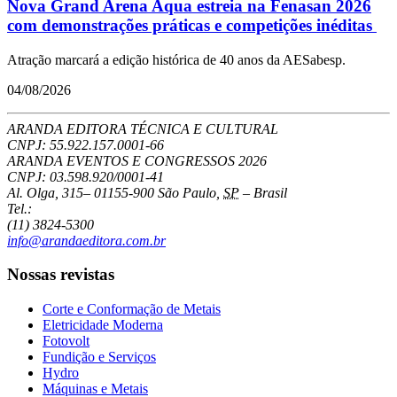
Nova Grand Arena Aqua estreia na Fenasan 2026
com demonstrações práticas e competições inéditas
Atração marcará a edição histórica de 40 anos da AESabesp.
04/08/2026
ARANDA EDITORA TÉCNICA E CULTURAL
CNPJ: 55.922.157.0001-66
ARANDA EVENTOS E CONGRESSOS
2026
CNPJ: 03.598.920/0001-41
Al. Olga, 315
–
01155-900
São Paulo
,
SP
–
Brasil
Tel.:
(11) 3824-5300
info@arandaeditora.com.br
Nossas revistas
Corte e Conformação de Metais
Eletricidade Moderna
Fotovolt
Fundição e Serviços
Hydro
Máquinas e Metais