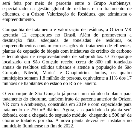
será feita por meio de parceria entre o Grupo Ambiensys,
especializado na gestão global de resíduos e no tratamento de
efluentes, e a Orizon Valorização de Resíduos, que administra o
empreendimento.
Companhia de tratamento e valorização de resíduos, a Orizon VR
gerencia 12 ecoparques no Brasil. Além de promoverem a
destinação final adequada de toneladas de resíduos, os
empreendimentos contam com estações de tratamento de efluentes,
plantas de captação de biogás com iniciativas de crédito de carbono
e tecnologias de reaproveitamento de subprodutos. O Ecoparque
localizado em São Gonçalo recebe cerca de 800 mil toneladas
anuais de resíduos sólidos urbanos e atende a população de São
Gonçalo, Niterói, Maricá e Guapimirim. Juntos, os quatro
municípios somam 1,8 milhão de pessoas, equivalente a 11% dos 17
milhões de habitantes do estado do Rio de Janeiro.
O ecoparque de São Gonçalo já possui um módulo da planta para
tratamento do chorume, também fruto de parceria anterior da Orizon
VR com a Ambiensys, construída em 2019 e com capacidade para
tratamento de 250 m³ diários. Agora, a capacidade da planta será
dobrada com a chegada do segundo módulo, chegando a 500 m³ de
chorume tratados por dia. A nova planta deverá ser instalada no
município fluminense no fim de 2022.