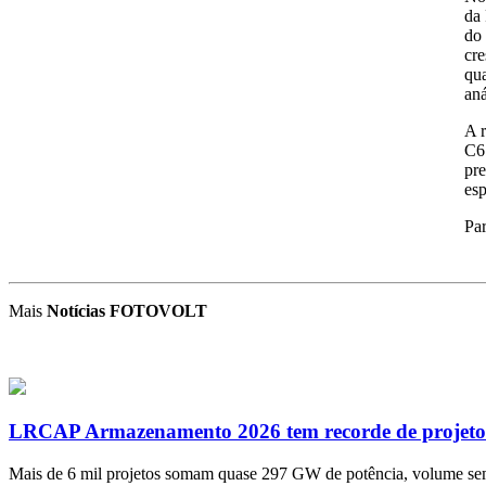
da 
do 
cre
qua
aná
A r
C6 
pre
esp
Par
Mais
Notícias FOTOVOLT
LRCAP Armazenamento 2026 tem recorde de projetos
Mais de 6 mil projetos somam quase 297 GW de potência, volume sem