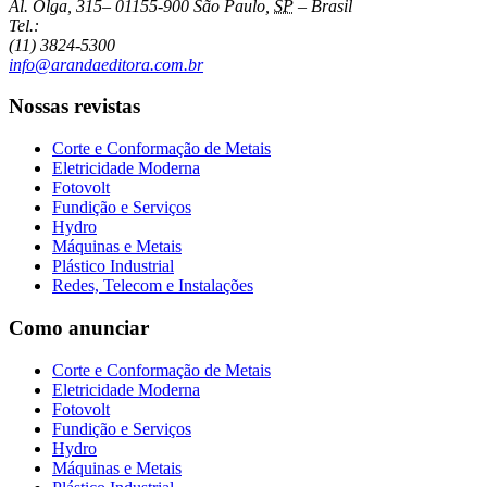
Al. Olga, 315
–
01155-900
São Paulo
,
SP
–
Brasil
Tel.:
(11) 3824-5300
info@arandaeditora.com.br
Nossas revistas
Corte e Conformação de Metais
Eletricidade Moderna
Fotovolt
Fundição e Serviços
Hydro
Máquinas e Metais
Plástico Industrial
Redes, Telecom e Instalações
Como anunciar
Corte e Conformação de Metais
Eletricidade Moderna
Fotovolt
Fundição e Serviços
Hydro
Máquinas e Metais