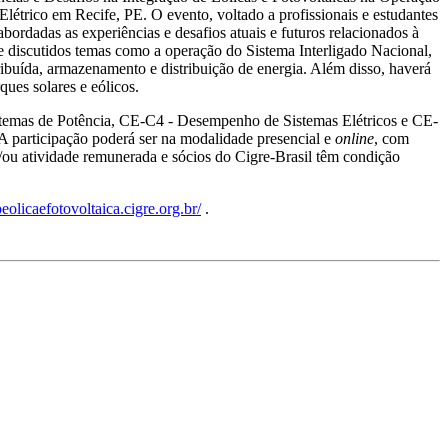
étrico em Recife, PE. O evento, voltado a profissionais e estudantes
bordadas as experiências e desafios atuais e futuros relacionados à
, e discutidos temas como a operação do Sistema Interligado Nacional,
stribuída, armazenamento e distribuição de energia. Além disso, haverá
ques solares e eólicos.
stemas de Potência, CE-C4 - Desempenho de Sistemas Elétricos e CE-
 A participação poderá ser na modalidade presencial e
online
, com
e/ou atividade remunerada e sócios do Cigre-Brasil têm condição
oeolicaefotovoltaica.cigre.org.br/
.