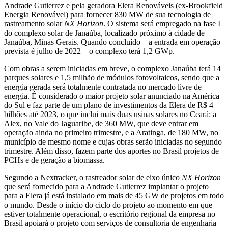
Andrade Gutierrez e pela geradora Elera Renováveis (ex-Brookfield
Energia Renovável) para fornecer 830 MW de sua tecnologia de
rastreamento solar
NX Horizon
. O sistema será empregado na fase I
do complexo solar de Janaúba, localizado próximo à cidade de
Janaúba, Minas Gerais. Quando concluído – a entrada em operação
prevista é julho de 2022 – o complexo terá 1,2 GWp.
Com obras a serem iniciadas em breve, o complexo Janaúba terá 14
parques solares e 1,5 milhão de módulos fotovoltaicos, sendo que a
energia gerada será totalmente contratada no mercado livre de
energia. É considerado o maior projeto solar anunciado na América
do Sul e faz parte de um plano de investimentos da Elera de R$ 4
bilhões até 2023, o que inclui mais duas usinas solares no Ceará: a
Alex, no Vale do Jaguaribe, de 360 MW, que deve entrar em
operação ainda no primeiro trimestre, e a Aratinga, de 180 MW, no
município de mesmo nome e cujas obras serão iniciadas no segundo
trimestre. Além disso, fazem parte dos aportes no Brasil projetos de
PCHs e de geração a biomassa.
Segundo a Nextracker, o rastreador solar de eixo único
NX Horizon
que será fornecido para a Andrade Gutierrez implantar o projeto
para a Elera já está instalado em mais de 45 GW de projetos em todo
o mundo. Desde o início do ciclo do projeto ao momento em que
estiver totalmente operacional, o escritório regional da empresa no
Brasil apoiará o projeto com serviços de consultoria de engenharia