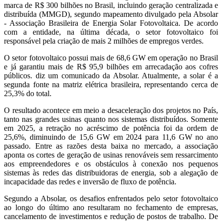
marca de R$ 300 bilhões no Brasil, incluindo geração centralizada e
distribuída (MMGD), segundo mapeamento divulgado pela Absolar
- Associação Brasileira de Energia Solar Fotovoltaica. De acordo
com a entidade, na última década, o setor fotovoltaico foi
responsável pela criação de mais 2 milhões de empregos verdes.
O setor fotovoltaico possui mais de 68,6 GW em operação no Brasil
e já garantiu mais de R$ 95,9 bilhões em arrecadação aos cofres
públicos. diz um comunicado da Absolar. Atualmente, a solar é a
segunda fonte na matriz elétrica brasileira, representando cerca de
25,3% do total.
O resultado acontece em meio a desaceleração dos projetos no País,
tanto nas grandes usinas quanto nos sistemas distribuídos. Somente
em 2025, a retração no acréscimo de potência foi da ordem de
25,6%, diminuindo de 15,6 GW em 2024 para 11,6 GW no ano
passado. Entre as razões desta baixa no mercado, a associação
aponta os cortes de geração de usinas renováveis sem ressarcimento
aos empreendedores e os obstáculos à conexão nos pequenos
sistemas às redes das distribuidoras de energia, sob a alegação de
incapacidade das redes e inversão de fluxo de potência.
Segundo a Absolar, os desafios enfrentados pelo setor fotovoltaico
ao longo do último ano resultaram no fechamento de empresas,
cancelamento de investimentos e redução de postos de trabalho. De