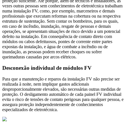
proteção suficiente. Até porque, além de técnicos e instaladores, às
vezes outras pessoas sem conhecimentos de eletrotécnica trabalham
numa instalação FV, como, por exemplo, marceneiros e demais
profissionais que executam reformas na cobertura ou na respectiva
estrutura de sustentação. Sem contar os bombeiros, para os quais,
em caso de incêndio, inundação, resgate de pessoas e demais
operações, se apresentam situações de risco devido a um potencial
defeito na instalação. Em consequência de contato direto com
módulos ou cabos defeituosos, pontes de corrente entre partes
expostas da instalação, e água de combate a incêndio ou de
inundação, as pessoas podem receber choques ou sofrer
queimaduras causadas por arcos elétricos.
Desconexão individual de módulos FV
Para que a manutenção e reparos da instalação FV não precise ser
realizada à noite, nem implique gastos adicionais
desproporcionalmente elevados, são necessárias outras medidas de
proteção. O desligamento automático de cada painel FV individual
evita o risco de tensões de contato perigosas para qualquer pessoa, e
assegura proteção independentemente de conhecimentos
especializados de eletrotécnica.