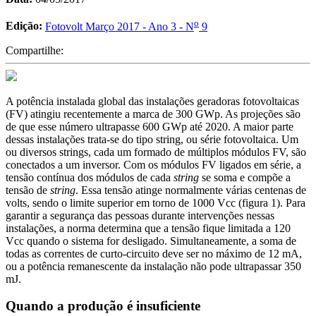
o
Edição:
Fotovolt Março 2017 - Ano 3 - N
9
Compartilhe:
A potência instalada global das instalações geradoras fotovoltaicas
(FV) atingiu recentemente a marca de 300 GWp. As projeções são
de que esse número ultrapasse 600 GWp até 2020. A maior parte
dessas instalações trata-se do tipo string, ou série fotovoltaica. Um
ou diversos strings, cada um formado de múltiplos módulos FV, são
conectados a um inversor. Com os módulos FV ligados em série, a
tensão contínua dos módulos de cada
string
se soma e compõe a
tensão de
string
. Essa tensão atinge normalmente várias centenas de
volts, sendo o limite superior em torno de 1000 Vcc (figura 1). Para
garantir a segurança das pessoas durante intervenções nessas
instalações, a norma determina que a tensão fique limitada a 120
Vcc quando o sistema for desligado. Simultaneamente, a soma de
todas as correntes de curto-circuito deve ser no máximo de 12 mA,
ou a potência remanescente da instalação não pode ultrapassar 350
mJ.
Quando a produção é insuficiente