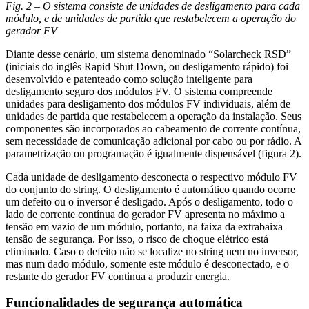
Fig. 2 – O sistema consiste de unidades de desligamento para cada
módulo, e de unidades de partida que restabelecem a operação do
gerador FV
Diante desse cenário, um sistema denominado “Solarcheck RSD”
(iniciais do inglês Rapid Shut Down, ou desligamento rápido) foi
desenvolvido e patenteado como solução inteligente para
desligamento seguro dos módulos FV. O sistema compreende
unidades para desligamento dos módulos FV individuais, além de
unidades de partida que restabelecem a operação da instalação. Seus
componentes são incorporados ao cabeamento de corrente contínua,
sem necessidade de comunicação adicional por cabo ou por rádio. A
parametrização ou programação é igualmente dispensável (figura 2).
Cada unidade de desligamento desconecta o respectivo módulo FV
do conjunto do string. O desligamento é automático quando ocorre
um defeito ou o inversor é desligado. Após o desligamento, todo o
lado de corrente contínua do gerador FV apresenta no máximo a
tensão em vazio de um módulo, portanto, na faixa da extrabaixa
tensão de segurança. Por isso, o risco de choque elétrico está
eliminado. Caso o defeito não se localize no string nem no inversor,
mas num dado módulo, somente este módulo é desconectado, e o
restante do gerador FV continua a produzir energia.
Funcionalidades de segurança automática