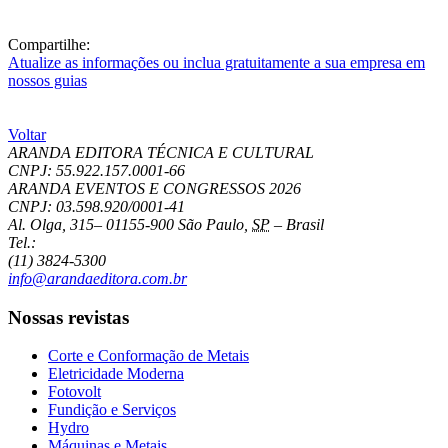
Compartilhe:
Atualize as informações ou inclua gratuitamente a sua empresa em
nossos guias
Voltar
ARANDA EDITORA TÉCNICA E CULTURAL
CNPJ: 55.922.157.0001-66
ARANDA EVENTOS E CONGRESSOS
2026
CNPJ: 03.598.920/0001-41
Al. Olga, 315
–
01155-900
São Paulo
,
SP
–
Brasil
Tel.:
(11) 3824-5300
info@arandaeditora.com.br
Nossas revistas
Corte e Conformação de Metais
Eletricidade Moderna
Fotovolt
Fundição e Serviços
Hydro
Máquinas e Metais