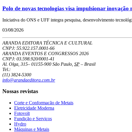
Polo de novas tecnologias visa impulsionar inovação no
Iniciativa do ONS e UFF integra pesquisa, desenvolvimento tecnológi
03/08/2026
ARANDA EDITORA TÉCNICA E CULTURAL
CNPJ: 55.922.157.0001-66
ARANDA EVENTOS E CONGRESSOS
2026
CNPJ: 03.598.920/0001-41
Al. Olga, 315
–
01155-900
São Paulo
,
SP
–
Brasil
Tel.:
(11) 3824-5300
info@arandaeditora.com.br
Nossas revistas
Corte e Conformação de Metais
Eletricidade Moderna
Fotovolt
Fundição e Serviços
Hydro
Máquinas e Metais