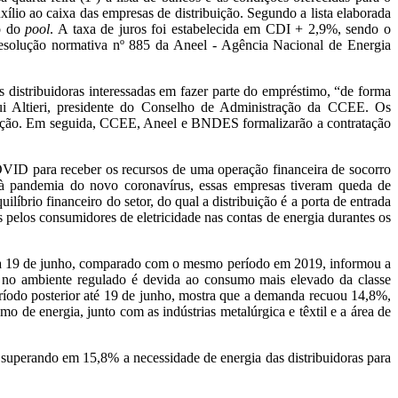
io ao caixa das empresas de distribuição. Segundo a lista elaborada
ão do
pool
. A taxa de juros foi estabelecida em CDI + 2,9%, sendo o
esolução normativa nº 885 da Aneel - Agência Nacional de Energia
 distribuidoras interessadas em fazer parte do empréstimo, “de forma
ui Altieri, presidente do Conselho de Administração da CCEE. Os
eração. Em seguida, CCEE, Aneel e BNDES formalizarão a contratação
VID para receber os recursos de uma operação financeira de socorro
à pandemia do novo coronavírus, essas empresas tiveram queda de
líbrio financeiro do setor, do qual a distribuição é a porta de entrada
 pelos consumidores de eletricidade nas contas de energia durantes os
º a 19 de junho, comparado com o mesmo período em 2019, informou a
no ambiente regulado é devida ao consumo mais elevado da classe
eríodo posterior até 19 de junho, mostra que a demanda recuou 14,8%,
de energia, junto com as indústrias metalúrgica e têxtil e a área de
superando em 15,8% a necessidade de energia das distribuidoras para