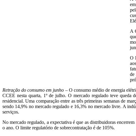
emp
pel
cu
Elé
A C
qu
mo
jun
O 
ao
fat
de 
pr
Retração do consumo em junho
– O consumo médio de energia elétri
CCEE nesta quarta, 1º de julho. O mercado regulado teve queda 
residencial. Uma comparação entre as três primeiras semanas de març
sendo 14,9% no mercado regulado e 16,3% no mercado livre. A indústr
serviços.
No mercado regulado, a expectativa é que as distribuidoras encerre
o ano. O limite regulatório de sobrecontratação é de 105%.