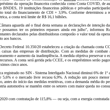
réstimo da operação financeira conhecida como Conta COVID, de auxíl
o BNDES, 19 instituições financeiras públicas e privadas participar
sto total do financiamento de CDI + 3,9%. Conforme determinou a r
trica, a conta terá limite de R$ 16,1 bilhões.
âmara aguarda até o final desta semana as declarações de intenção das
e possamos ter os primeiros repasses ainda em julho", informou R
ntantes declarados pelas distribuidoras comporão o valor total da op
to aos bancos.
Decreto Federal 10.350/20 estabeleceu a criação da chamada conta CO
s caixas das empresas de distribuição. Com as medidas de combate 
uramento e aumento da inadimplência. A medida objetiva preservar o equi
recursos. A conta será gerida pela CCEE, e os empréstimos serão pagos
óximos cinco anos.
ca registrado no SIN - Sistema Interligado Nacional diminui 6% de 1
de 5,6% e o mercado livre recuou 6,9%. A redução um pouco menor 
o, antes do início das medidas restritivas, com a demanda média do p
ia automotiva se mantém entre os setores com maior queda no consumo 
m 2020 com contratação de 115,8% — ou seja, com a energia contratada 