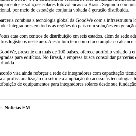
ipamentos e soluções solares fotovoltaicas no Brasil. Segundo comunic
ional, por meio de estratégia conjunta voltada à geração distribuída.
arceria combina a tecnologia global da GoodWe com a infraestrutura l
nder integradores em todas as regiões do país com soluções em geração 
otus atua com centros de distribuição em seis estados, além da sede adm
tros logísticos neste ano. A estrutura tem como foco ampliar o alcance 
oodWe, presente em mais de 100 países, oferece portfólio voltado à en
egradas para edifícios. No Brasil, a empresa busca consolidar parcerias
tribuída.
cordo visa ainda reforçar a rede de integradores com capacitação técni
a a profissionalização do setor e a ampliação do acesso às tecnologias
tribuição de equipamentos para integradores solares desde sua fundaçã
is
Notícias EM