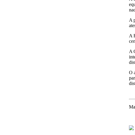
equ
nac
A p
ate
A F
cen
A G
int
dis
O a
par
dis
Ma