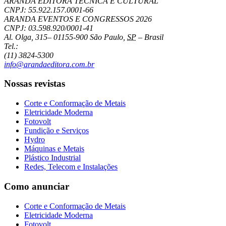
ARANDA EDITORA TÉCNICA E CULTURAL
CNPJ: 55.922.157.0001-66
ARANDA EVENTOS E CONGRESSOS
2026
CNPJ: 03.598.920/0001-41
Al. Olga, 315
–
01155-900
São Paulo
,
SP
–
Brasil
Tel.:
(11) 3824-5300
info@arandaeditora.com.br
Nossas revistas
Corte e Conformação de Metais
Eletricidade Moderna
Fotovolt
Fundição e Serviços
Hydro
Máquinas e Metais
Plástico Industrial
Redes, Telecom e Instalações
Como anunciar
Corte e Conformação de Metais
Eletricidade Moderna
Fotovolt