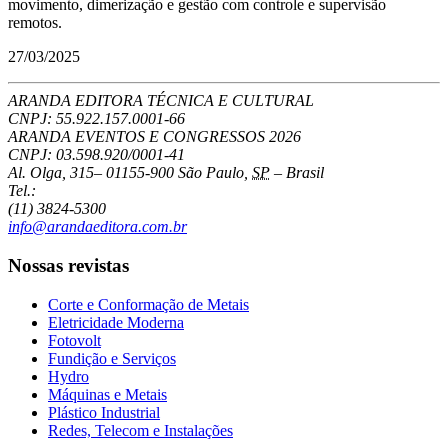
movimento, dimerização e gestão com controle e supervisão
remotos.
27/03/2025
ARANDA EDITORA TÉCNICA E CULTURAL
CNPJ: 55.922.157.0001-66
ARANDA EVENTOS E CONGRESSOS
2026
CNPJ: 03.598.920/0001-41
Al. Olga, 315
–
01155-900
São Paulo
,
SP
–
Brasil
Tel.:
(11) 3824-5300
info@arandaeditora.com.br
Nossas revistas
Corte e Conformação de Metais
Eletricidade Moderna
Fotovolt
Fundição e Serviços
Hydro
Máquinas e Metais
Plástico Industrial
Redes, Telecom e Instalações