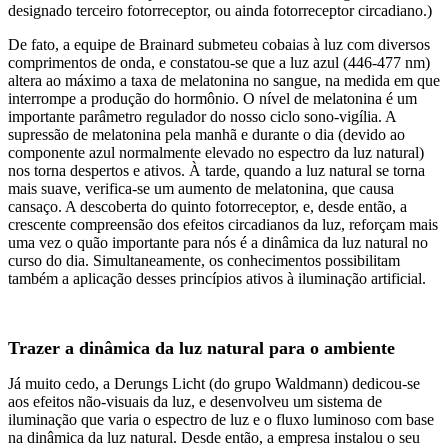
designado terceiro fotorreceptor, ou ainda fotorreceptor circadiano.)
De fato, a equipe de Brainard submeteu cobaias à luz com diversos
comprimentos de onda, e constatou-se que a luz azul (446-477 nm)
altera ao máximo a taxa de melatonina no sangue, na medida em que
interrompe a produção do hormônio. O nível de melatonina é um
importante parâmetro regulador do nosso ciclo sono-vigília. A
supressão de melatonina pela manhã e durante o dia (devido ao
componente azul normalmente elevado no espectro da luz natural)
nos torna despertos e ativos. À tarde, quando a luz natural se torna
mais suave, verifica-se um aumento de melatonina, que causa
cansaço. A descoberta do quinto fotorreceptor, e, desde então, a
crescente compreensão dos efeitos circadianos da luz, reforçam mais
uma vez o quão importante para nós é a dinâmica da luz natural no
curso do dia. Simultaneamente, os conhecimentos possibilitam
também a aplicação desses princípios ativos à iluminação artificial.
Trazer a dinâmica da luz natural para o ambiente
Já muito cedo, a Derungs Licht (do grupo Waldmann) dedicou-se
aos efeitos não-visuais da luz, e desenvolveu um sistema de
iluminação que varia o espectro de luz e o fluxo luminoso com base
na dinâmica da luz natural. Desde então, a empresa instalou o seu