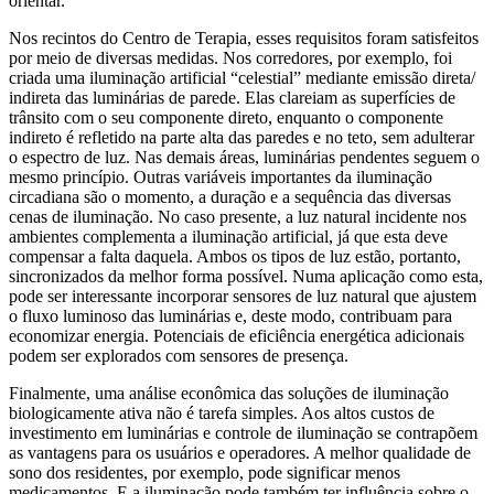
orientar.
Nos recintos do Centro de Terapia, esses requisitos foram satisfeitos
por meio de diversas medidas. Nos corredores, por exemplo, foi
criada uma iluminação artificial “celestial” mediante emissão direta/
indireta das luminárias de parede. Elas clareiam as superfícies de
trânsito com o seu componente direto, enquanto o componente
indireto é refletido na parte alta das paredes e no teto, sem adulterar
o espectro de luz. Nas demais áreas, luminárias pendentes seguem o
mesmo princípio. Outras variáveis importantes da iluminação
circadiana são o momento, a duração e a sequência das diversas
cenas de iluminação. No caso presente, a luz natural incidente nos
ambientes complementa a iluminação artificial, já que esta deve
compensar a falta daquela. Ambos os tipos de luz estão, portanto,
sincronizados da melhor forma possível. Numa aplicação como esta,
pode ser interessante incorporar sensores de luz natural que ajustem
o fluxo luminoso das luminárias e, deste modo, contribuam para
economizar energia. Potenciais de eficiência energética adicionais
podem ser explorados com sensores de presença.
Finalmente, uma análise econômica das soluções de iluminação
biologicamente ativa não é tarefa simples. Aos altos custos de
investimento em luminárias e controle de iluminação se contrapõem
as vantagens para os usuários e operadores. A melhor qualidade de
sono dos residentes, por exemplo, pode significar menos
medicamentos. E a iluminação pode também ter influência sobre o