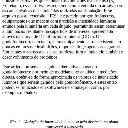
utilizados softwares que simulam as condições reais de uso [3].
Entretanto, esses softwares requerem como entrada um arquivo com
as características das luminárias utilizadas na simulação. Esse
arquivo possui extensão “.IES” e é gerado por gonifotômetros,
equipamentos que medem com precisão a intensidade luminosa
emitida pela luminária em cada ângulo, permitindo assim determinar
a iluminação resultante na superfície de interesse, apresentada
através da Curva de Distribuição Luminosa (CDL). O
goniofotômetro, entretanto, é um equipamento caro e existente em
poucas empresas e instituições, o que restringe apenas aos grandes
fabricantes o acesso a tais ensaios, dessa forma limitando também o
desenvolvimento de protótipos.
Este artigo apresenta a seguinte alternativa ao uso do
goniofotômetro: por meio de modelamento analítico e medições
diretas, obtêm-se de forma aproximada os valores de intensidade
luminosa que seriam gerados pelo goniofotômetro, e estes então
podem ser utilizados em softwares de simulação, como, por
exemplo, o Dialux.
Fig. 1 – Variação da intensidade luminosa pela distância no plano
transversal à luminária