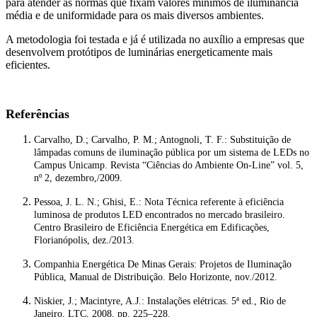
para atender às normas que fixam valores mínimos de iluminância
média e de uniformidade para os mais diversos ambientes.
A metodologia foi testada e já é utilizada no auxílio a empresas que
desenvolvem protótipos de luminárias energeticamente mais
eficientes.
Referências
Carvalho, D.; Carvalho, P. M.; Antognoli, T. F.: Substituição de
lâmpadas comuns de iluminação pública por um sistema de LEDs no
Campus Unicamp. Revista “Ciências do Ambiente On-Line” vol. 5,
nº 2, dezembro,/2009.
Pessoa, J. L. N.; Ghisi, E.: Nota Técnica referente à eficiência
luminosa de produtos LED encontrados no mercado brasileiro.
Centro Brasileiro de Eficiência Energética em Edificações,
Florianópolis, dez./2013.
Companhia Energética De Minas Gerais: Projetos de Iluminação
Pública, Manual de Distribuição. Belo Horizonte, nov./2012.
Niskier, J.; Macintyre, A.J.: Instalações elétricas. 5ª ed., Rio de
Janeiro, LTC, 2008, pp. 225–228.