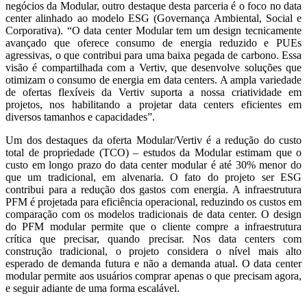
negócios da Modular, outro destaque desta parceria é o foco no data
center alinhado ao modelo ESG (Governança Ambiental, Social e
Corporativa). “O data center Modular tem um design tecnicamente
avançado que oferece consumo de energia reduzido e PUEs
agressivas, o que contribui para uma baixa pegada de carbono. Essa
visão é compartilhada com a Vertiv, que desenvolve soluções que
otimizam o consumo de energia em data centers. A ampla variedade
de ofertas flexíveis da Vertiv suporta a nossa criatividade em
projetos, nos habilitando a projetar data centers eficientes em
diversos tamanhos e capacidades”.
Um dos destaques da oferta Modular/Vertiv é a redução do custo
total de propriedade (TCO) – estudos da Modular estimam que o
custo em longo prazo do data center modular é até 30% menor do
que um tradicional, em alvenaria. O fato do projeto ser ESG
contribui para a redução dos gastos com energia. A infraestrutura
PFM é projetada para eficiência operacional, reduzindo os custos em
comparação com os modelos tradicionais de data center. O design
do PFM modular permite que o cliente compre a infraestrutura
crítica que precisar, quando precisar. Nos data centers com
construção tradicional, o projeto considera o nível mais alto
esperado de demanda futura e não a demanda atual. O data center
modular permite aos usuários comprar apenas o que precisam agora,
e seguir adiante de uma forma escalável.