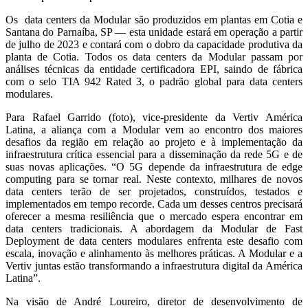
Os data centers da Modular são produzidos em plantas em Cotia e
Santana do Parnaíba, SP
—
esta unidade estará em operação a partir
de julho de 2023 e contará com o dobro da capacidade produtiva da
planta de Cotia. Todos os data centers da Modular passam por
análises técnicas da entidade certificadora EPI, saindo de fábrica
com o selo TIA 942 Rated 3, o padrão global para data centers
modulares.
Para Rafael Garrido (foto), vice-presidente da Vertiv América
Latina, a aliança com a Modular vem ao encontro dos maiores
desafios da região em relação ao projeto e à implementação da
infraestrutura crítica essencial para a disseminação da rede 5G e de
suas novas aplicações. “O 5G depende da infraestrutura de edge
computing para se tornar real. Neste contexto, milhares de novos
data centers terão de ser projetados, construídos, testados e
implementados em tempo recorde. Cada um desses centros precisará
oferecer a mesma resiliência que o mercado espera encontrar em
data centers tradicionais. A abordagem da Modular de Fast
Deployment de data centers modulares enfrenta este desafio com
escala, inovação e alinhamento às melhores práticas. A Modular e a
Vertiv juntas estão transformando a infraestrutura digital da América
Latina”.
Na visão de André Loureiro, diretor de desenvolvimento de