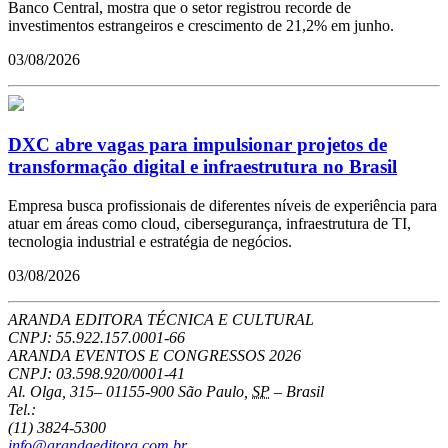
Banco Central, mostra que o setor registrou recorde de
investimentos estrangeiros e crescimento de 21,2% em junho.
03/08/2026
DXC abre vagas para impulsionar projetos de
transformação digital e infraestrutura no Brasil
Empresa busca profissionais de diferentes níveis de experiência para
atuar em áreas como cloud, cibersegurança, infraestrutura de TI,
tecnologia industrial e estratégia de negócios.
03/08/2026
ARANDA EDITORA TÉCNICA E CULTURAL
CNPJ: 55.922.157.0001-66
ARANDA EVENTOS E CONGRESSOS
2026
CNPJ: 03.598.920/0001-41
Al. Olga, 315
–
01155-900
São Paulo
,
SP
–
Brasil
Tel.:
(11) 3824-5300
info@arandaeditora.com.br