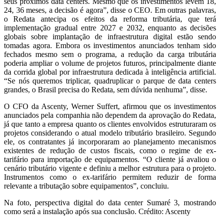
seus próximos data centers. Mesmo que os investimentos levem 18,
24, 36 meses, a decisão é agora”, disse o CEO. Em outras palavras,
o Redata antecipa os efeitos da reforma tributária, que terá
implementação gradual entre 2027 e 2032, enquanto as decisões
globais sobre implantação de infraestrutura digital estão sendo
tomadas agora. Embora os investimentos anunciados tenham sido
fechados mesmo sem o programa, a redução da carga tributária
poderia ampliar o volume de projetos futuros, principalmente diante
da corrida global por infraestrutura dedicada à inteligência artificial.
“Se nós queremos triplicar, quadruplicar o parque de data centers
grandes, o Brasil precisa do Redata, sem dúvida nenhuma”, disse.
O CFO da Ascenty, Werner Suffert, afirmou que os investimentos
anunciados pela companhia não dependem da aprovação do Redata,
já que tanto a empresa quanto os clientes envolvidos estruturaram os
projetos considerando o atual modelo tributário brasileiro. Segundo
ele, os contratantes já incorporaram ao planejamento mecanismos
existentes de redução de custos fiscais, como o regime de ex-
tarifário para importação de equipamentos. “O cliente já avaliou o
cenário tributário vigente e definiu a melhor estrutura para o projeto.
Instrumentos como o ex-tarifário permitem reduzir de forma
relevante a tributação sobre equipamentos”, concluiu.
Na foto, perspectiva digital do data center Sumaré 3, mostrando
como será a instalação após sua conclusão. Crédito: Ascenty