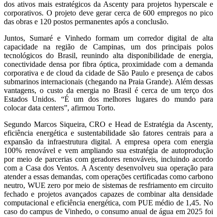
dos ativos mais estratégicos da Ascenty para projetos hyperscale e
corporativos. O projeto deve gerar cerca de 600 empregos no pico
das obras e 120 postos permanentes após a conclusão.
Juntos, Sumaré e Vinhedo formam um corredor digital de alta
capacidade na região de Campinas, um dos principais polos
tecnológicos do Brasil, reunindo alta disponibilidade de energia,
conectividade densa por fibra óptica, proximidade com a demanda
corporativa e de cloud da cidade de São Paulo e presença de cabos
submarinos internacionais (chegando na Praia Grande). Além dessas
vantagens, o custo da energia no Brasil é cerca de um terço dos
Estados Unidos. “É um dos melhores lugares do mundo para
colocar data centers”, afirmou Torto.
Segundo Marcos Siqueira, CRO e Head de Estratégia da Ascenty,
eficiência energética e sustentabilidade são fatores centrais para a
expansão da infraestrutura digital. A empresa opera com energia
100% renovável e vem ampliando sua estratégia de autoprodução
por meio de parcerias com geradores renováveis, incluindo acordo
com a Casa dos Ventos. A Ascenty desenvolveu sua operação para
atender a essas demandas, com operações certificadas como carbono
neutro, WUE zero por meio de sistemas de resfriamento em circuito
fechado e projetos avançados capazes de combinar alta densidade
computacional e eficiência energética, com PUE médio de 1,45. No
caso do campus de Vinhedo, o consumo anual de água em 2025 foi