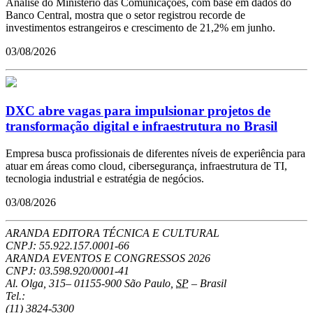
Análise do Ministério das Comunicações, com base em dados do
Banco Central, mostra que o setor registrou recorde de
investimentos estrangeiros e crescimento de 21,2% em junho.
03/08/2026
DXC abre vagas para impulsionar projetos de
transformação digital e infraestrutura no Brasil
Empresa busca profissionais de diferentes níveis de experiência para
atuar em áreas como cloud, cibersegurança, infraestrutura de TI,
tecnologia industrial e estratégia de negócios.
03/08/2026
ARANDA EDITORA TÉCNICA E CULTURAL
CNPJ: 55.922.157.0001-66
ARANDA EVENTOS E CONGRESSOS
2026
CNPJ: 03.598.920/0001-41
Al. Olga, 315
–
01155-900
São Paulo
,
SP
–
Brasil
Tel.:
(11) 3824-5300