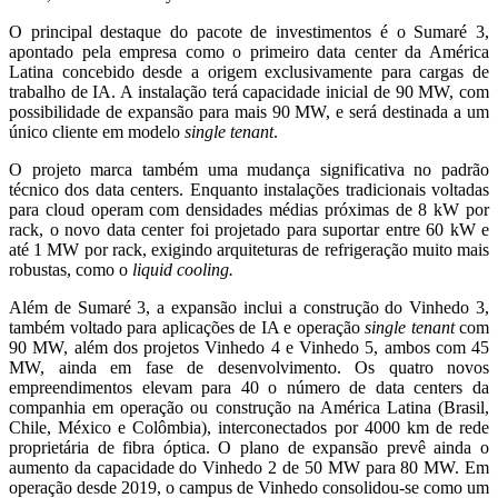
O principal destaque do pacote de investimentos é o Sumaré 3,
apontado pela empresa como o primeiro data center da América
Latina concebido desde a origem exclusivamente para cargas de
trabalho de IA. A instalação terá capacidade inicial de 90 MW, com
possibilidade de expansão para mais 90 MW, e será destinada a um
único cliente em modelo
single tenant
.
O projeto marca também uma mudança significativa no padrão
técnico dos data centers. Enquanto instalações tradicionais voltadas
para cloud operam com densidades médias próximas de 8 kW por
rack, o novo data center foi projetado para suportar entre 60 kW e
até 1 MW por rack, exigindo arquiteturas de refrigeração muito mais
robustas, como o
liquid cooling.
Além de Sumaré 3, a expansão inclui a construção do Vinhedo 3,
também voltado para aplicações de IA e operação
single tenant
com
90 MW, além dos projetos Vinhedo 4 e Vinhedo 5, ambos com 45
MW, ainda em fase de desenvolvimento. Os quatro novos
empreendimentos elevam para 40 o número de data centers da
companhia em operação ou construção na América Latina (Brasil,
Chile, México e Colômbia), interconectados por 4000 km de rede
proprietária de fibra óptica. O plano de expansão prevê ainda o
aumento da capacidade do Vinhedo 2 de 50 MW para 80 MW. Em
operação desde 2019, o campus de Vinhedo consolidou-se como um