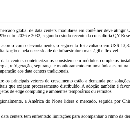
mercado global de data centers modulares em contêiner deve atingir 
9% entre 2026 e 2032, segundo estudo recente da consultoria QY Rese
 acordo com o levantamento, o segmento foi avaliado em US$ 13,37 
italização e pela necessidade de infraestrutura mais ágil e flexível.
 data centers conteinerizados consistem em módulos completos instal
rgia, refrigeração, segurança e monitoramento em uma única estrutura
paração aos data centers tradicionais.
re os principais vetores de crescimento estão a demanda por soluções
gitais que exigem processamento distribuído. A adoção também é favo
jetos de edge computing e ambientes temporários ou remotos.
gionalmente, a América do Norte lidera o mercado, seguida por Chi
 data centers tem enfrentado limitações para acompanhar o ritmo da d