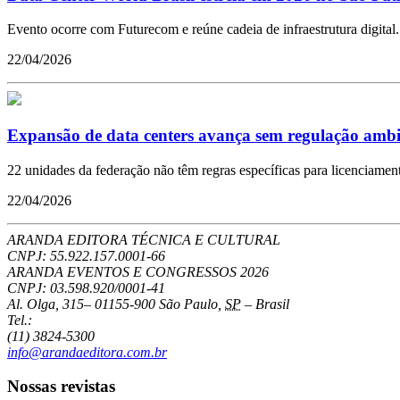
Evento ocorre com Futurecom e reúne cadeia de infraestrutura digital.
22/04/2026
Expansão de data centers avança sem regulação ambi
22 unidades da federação não têm regras específicas para licenciamen
22/04/2026
ARANDA EDITORA TÉCNICA E CULTURAL
CNPJ: 55.922.157.0001-66
ARANDA EVENTOS E CONGRESSOS
2026
CNPJ: 03.598.920/0001-41
Al. Olga, 315
–
01155-900
São Paulo
,
SP
–
Brasil
Tel.:
(11) 3824-5300
info@arandaeditora.com.br
Nossas revistas