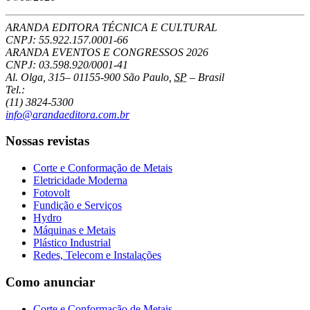
ARANDA EDITORA TÉCNICA E CULTURAL
CNPJ: 55.922.157.0001-66
ARANDA EVENTOS E CONGRESSOS
2026
CNPJ: 03.598.920/0001-41
Al. Olga, 315
–
01155-900
São Paulo
,
SP
–
Brasil
Tel.:
(11) 3824-5300
info@arandaeditora.com.br
Nossas revistas
Corte e Conformação de Metais
Eletricidade Moderna
Fotovolt
Fundição e Serviços
Hydro
Máquinas e Metais
Plástico Industrial
Redes, Telecom e Instalações
Como anunciar
Corte e Conformação de Metais