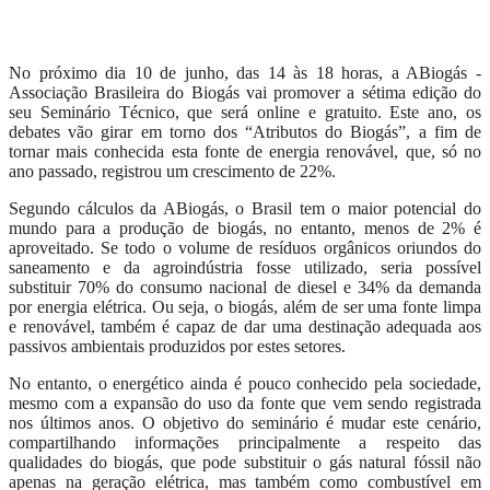
No próximo dia 10 de junho, das 14 às 18 horas, a ABiogás -
Associação Brasileira do Biogás vai promover a sétima edição do
seu Seminário Técnico, que será online e gratuito. Este ano, os
debates vão girar em torno dos “Atributos do Biogás”, a fim de
tornar mais conhecida esta fonte de energia renovável, que, só no
ano passado, registrou um crescimento de 22%.
Segundo cálculos da ABiogás, o Brasil tem o maior potencial do
mundo para a produção de biogás, no entanto, menos de 2% é
aproveitado. Se todo o volume de resíduos orgânicos oriundos do
saneamento e da agroindústria fosse utilizado, seria possível
substituir 70% do consumo nacional de diesel e 34% da demanda
por energia elétrica. Ou seja, o biogás, além de ser uma fonte limpa
e renovável, também é capaz de dar uma destinação adequada aos
passivos ambientais produzidos por estes setores.
No entanto, o energético ainda é pouco conhecido pela sociedade,
mesmo com a expansão do uso da fonte que vem sendo registrada
nos últimos anos. O objetivo do seminário é mudar este cenário,
compartilhando informações principalmente a respeito das
qualidades do biogás, que pode substituir o gás natural fóssil não
apenas na geração elétrica, mas também como combustível em