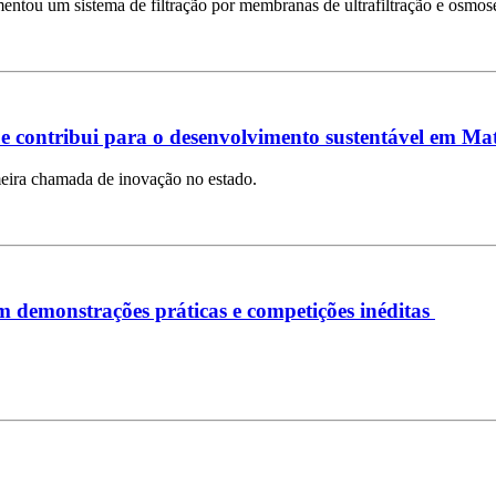
ntou um sistema de filtração por membranas de ultrafiltração e osmose
e contribui para o desenvolvimento sustentável em Ma
imeira chamada de inovação no estado.
demonstrações práticas e competições inéditas