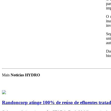
pa
imp
O m
in
in
Se
un
aut
Da
bio
Mais
Notícias HYDRO
Randoncorp atinge 100% de reúso de efluentes tratad