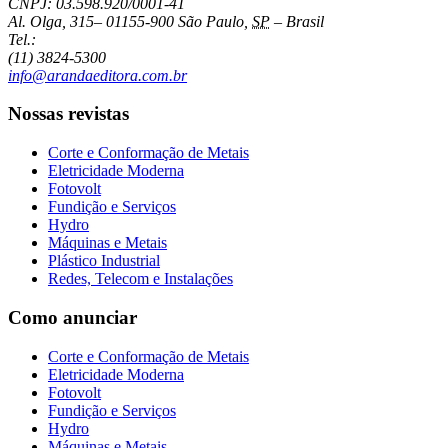
CNPJ: 03.598.920/0001-41
Al. Olga, 315
–
01155-900
São Paulo
,
SP
–
Brasil
Tel.:
(11) 3824-5300
info@arandaeditora.com.br
Nossas revistas
Corte e Conformação de Metais
Eletricidade Moderna
Fotovolt
Fundição e Serviços
Hydro
Máquinas e Metais
Plástico Industrial
Redes, Telecom e Instalações
Como anunciar
Corte e Conformação de Metais
Eletricidade Moderna
Fotovolt
Fundição e Serviços
Hydro
Máquinas e Metais