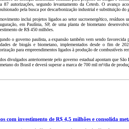
ra 87 autorizações, segundo levantamento da Cetesb. O avanço ac
ulsionado pela busca por descarbonização industrial e substituição do gá
ovimento inclui projetos ligados ao setor sucroenergético, resíduos ur
auguração, em Paulínia, SP, de uma planta de biometano desenvolvi
vestimento de R$ 450 milhões.
gundo o governo paulista, a expansão também vem sendo favorecida p
idades de biogás e biometano, implementados desde o fim de 2024
orização para empreendimentos ligados à produção de combustíveis re
dos divulgados anteriormente pelo governo estadual apontam que São P
metano do Brasil e deverá superar a marca de 700 mil m³/dia de produç
os com investimento de R$ 4,5 milhões e consolida me