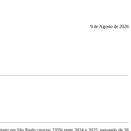
9 de Agosto de 2026
metano em São Paulo cresceu 235% entre 2024 e 2025, passando de 26