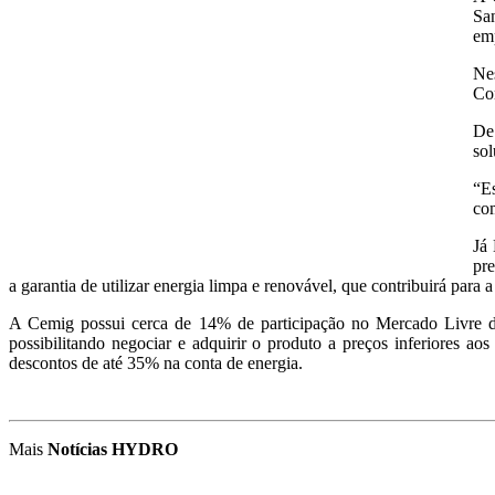
Sa
emp
Ne
Co
De
sol
“Es
com
Já 
pre
a garantia de utilizar energia limpa e renovável, que contribuirá para 
A Cemig possui cerca de 14% de participação no Mercado Livre de 
possibilitando negociar e adquirir o produto a preços inferiores
descontos de até 35% na conta de energia.
Mais
Notícias HYDRO