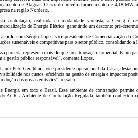
neamento de Alagoas. O acordo prevê o fornecimento de 4,18 MW médi
resa na região Nordeste.
sta contratação, realizada na modalidade varejista, a Cemig é 
mercialização de Energia Elétrica, garantindo um desconto pré-determ
 acordo com Sérgio Lopes, vice-presidente de Comercialização da Cem
uções sustentáveis e competitivas para o setor público, consolidando a
sa parceria representa mais do que uma transação comercial. É um pas
 a gestão pública responsável”, comenta Lopes.
Laura Petri Geraldino, vice-presidente operacional da Casal, destaco
visibilidade nos custos, eficiência na gestão de energia e impactos pos
a redução das nossas emissões”, ressalta.
Energia em todo o Brasil. Esse ambiente de contratação permite qu
 aos do ACR - Ambiente de Contratação Regulada, também conhecido 