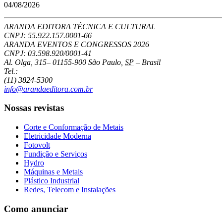
04/08/2026
ARANDA EDITORA TÉCNICA E CULTURAL
CNPJ: 55.922.157.0001-66
ARANDA EVENTOS E CONGRESSOS
2026
CNPJ: 03.598.920/0001-41
Al. Olga, 315
–
01155-900
São Paulo
,
SP
–
Brasil
Tel.:
(11) 3824-5300
info@arandaeditora.com.br
Nossas revistas
Corte e Conformação de Metais
Eletricidade Moderna
Fotovolt
Fundição e Serviços
Hydro
Máquinas e Metais
Plástico Industrial
Redes, Telecom e Instalações
Como anunciar