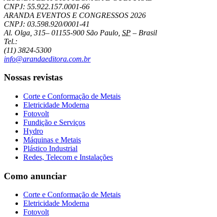
CNPJ: 55.922.157.0001-66
ARANDA EVENTOS E CONGRESSOS
2026
CNPJ: 03.598.920/0001-41
Al. Olga, 315
–
01155-900
São Paulo
,
SP
–
Brasil
Tel.:
(11) 3824-5300
info@arandaeditora.com.br
Nossas revistas
Corte e Conformação de Metais
Eletricidade Moderna
Fotovolt
Fundição e Serviços
Hydro
Máquinas e Metais
Plástico Industrial
Redes, Telecom e Instalações
Como anunciar
Corte e Conformação de Metais
Eletricidade Moderna
Fotovolt