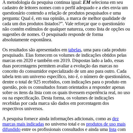
A metodologia da pesquisa continua igual:
EM
seleciona em seu
cadastro de leitores nomes com o perfil adequado e a eles envia um
questionário contendo a relação de produtos pesquisados e uma
pergunta: Qual é, em sua opinião, a marca de melhor qualidade de
cada um dos produtos listados?”. Vale reforçar que o questionário
não contém estímulos de qualquer natureza, como lista de opções ou
sugestões de nomes. O pesquisado responde de forma
absolutamente espontânea.
Os resultados são apresentados em
tabelas
, uma para cada produto
pesquisado. Elas fornecem os volumes de indicações obtidos pelas
marcas em 2020 e também em 2019. Dispostas lado a lado, essas
duas porcentagens permitem avaliar a evolução das marcas no
conceito do consumidor especializado de um ano para outro. Cada
tabela tem um universo específico, isto é, o número de questionários,
dentre o total de 925 recebidos, com indicações para o produto em
questão, pois os consultados foram orientados a responder apenas
sobre os itens da lista com os quais tivessem experiência real, no uso
ou na especificação. Desta forma, os volumes de indicações
recebidas por cada marca são dados em porcentagem dos
respectivos universos.
A pesquisa fornece ainda informações adicionais, como as
dez
marcas mais indicadas
no universo total e os
produtos de uso mais
difundido
entre os profissionais consultados e ainda uma
lista
com