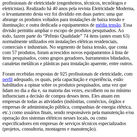
profissionais de eletricidade (engenheiros, técnicos, tecnólogos e
eletricistas). Realizado há 40 anos pela revista Eletricidade Moderna,
o levantamento desta vez foi dividido em duas partes: uma que
abrange os produtos voltados para instalações de baixa tensão e
iluminação; e outra dedicada a equipamentos de
média tensão
. Essa
divisão permitiu ampliar o escopo de produtos pesquisados. Ao
todo, fazem parte do “Prêmio Qualidade” 74 itens (antes eram 63)
normalmente utilizados em instalações elétricas residenciais,
comerciais e industriais. No segmento de baixa tensão, que conta
com 57 produtos, foram acrescidos novos equipamentos à lista de
itens pesquisados, como grupos geradores, barramentos blindados,
canaletas metálicas e plásticas para instalação aparente, entre outros.
Foram recebidas respostas de 925 profissionais de eletricidade, com
perfil
adequado, os quais, pela capacitação e experiência, estão
habilitados a opinar sobre os produtos pesquisados, uma vez que
lidam no dia a dia e, na maioria das vezes, escolhem ou no mínimo
influenciam a decisão de compra desses itens. Eles atuam em
empresas de todas as atividades (indústrias, comércios, órgãos e
empresas de administração pública, companhias de energia elétrica,
etc.) como usuários finais, sendo responsáveis pela manutenção e/ou
operação dos sistemas elétricos nesses locais, ou como
especificadores em empresas de serviços técnicos especializados
(projetos, consultoria, montagens e manutenção).