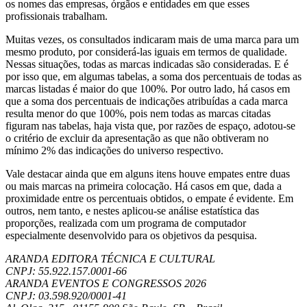
os nomes das empresas, órgãos e entidades em que esses
profissionais trabalham.
Muitas vezes, os consultados indicaram mais de uma marca para um
mesmo produto, por considerá-las iguais em termos de qualidade.
Nessas situações, todas as marcas indicadas são consideradas. E é
por isso que, em algumas tabelas, a soma dos percentuais de todas as
marcas listadas é maior do que 100%. Por outro lado, há casos em
que a soma dos percentuais de indicações atribuídas a cada marca
resulta menor do que 100%, pois nem todas as marcas citadas
figuram nas tabelas, haja vista que, por razões de espaço, adotou-se
o critério de excluir da apresentação as que não obtiveram no
mínimo 2% das indicações do universo respectivo.
Vale destacar ainda que em alguns itens houve empates entre duas
ou mais marcas na primeira colocação. Há casos em que, dada a
proximidade entre os percentuais obtidos, o empate é evidente. Em
outros, nem tanto, e nestes aplicou-se análise estatística das
proporções, realizada com um programa de computador
especialmente desenvolvido para os objetivos da pesquisa.
ARANDA EDITORA TÉCNICA E CULTURAL
CNPJ: 55.922.157.0001-66
ARANDA EVENTOS E CONGRESSOS
2026
CNPJ: 03.598.920/0001-41