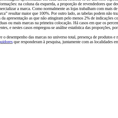
nformações: na coluna da esquerda, a proporção de revendedores que de
comercializar a marca. Como normalmente as lojas trabalham com mais
ca” resultar maior que 100%. Por outro lado, as tabelas podem não traz
as da apresentação as que não atingiram pelo menos 2% de indicações 
 duas ou mais marcas na primeira colocação. Há casos em que os percen
tes, e nestes casos empregou-se análise estatística das proporções, p
e o desempenho das marcas no universo total, presença de produtos e m
buidores
que responderam à pesquisa, juntamente com as localidades em