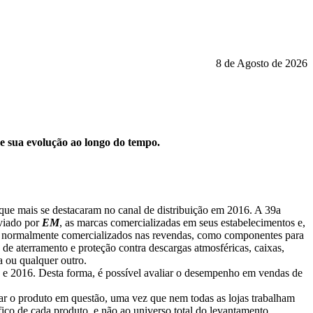
8 de Agosto de 2026
 e sua evolução ao longo do tempo.
 que mais se destacaram no canal de distribuição em 2016. A 39a
nviado por
EM
, as marcas comercializadas em seus estabelecimentos e,
as e normalmente comercializados nas revendas, como componentes para
 de aterramento e proteção contra descargas atmosféricas, caixas,
a ou qualquer outro.
 e 2016. Desta forma, é possível avaliar o desempenho em vendas de
ar o produto em questão, uma vez que nem todas as lojas trabalham
ico de cada produto, e não ao universo total do levantamento.