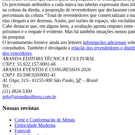
Os percentuais atribuídos a cada marca nas tabelas expressam duas i
na coluna da direita, a proporção de revendedores que declararam 
percentuais da coluna “Total de revendedores que comercializam a mar
elas chegam a ser dezenas. Assim, por razões de espaço, são excluíd
Cabe destacar que, em alguns itens, a avaliação aponta empates entre
próximos e o empate é evidente. Mas há também situações menos paten
da pesquisa.
O levantamento fornece ainda aos leitores
informações adicionais
sobr
consultados. Também é divulgada a
relação dos revendedores e distri
dos vencedores
.
ARANDA EDITORA TÉCNICA E CULTURAL
CNPJ: 55.922.157.0001-66
ARANDA EVENTOS E CONGRESSOS
2026
CNPJ: 03.598.920/0001-41
Al. Olga, 315
–
01155-900
São Paulo
,
SP
–
Brasil
Tel.:
(11) 3824-5300
info@arandaeditora.com.br
Nossas revistas
Corte e Conformação de Metais
Eletricidade Moderna
Fotovolt