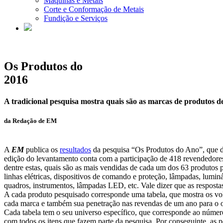
Máquinas e Metais
Corte e Conformação de Metais
Fundição e Serviços
Os Produtos do
2016
A tradicional pesquisa mostra quais são as marcas de produtos de
da Redação de
EM
A
EM
publica os
resultados
da pesquisa “Os Produtos do Ano”, que det
edição do levantamento conta com a participação de 418 revendedores
dentre estas, quais são as mais vendidas de cada um dos 63 produtos 
linhas elétricas, dispositivos de comando e proteção, lâmpadas, lumin
quadros, instrumentos, lâmpadas LED, etc. Vale dizer que as resposta
A cada produto pesquisado corresponde uma tabela, que mostra os vo
cada marca e também sua penetração nas revendas de um ano para o o
Cada tabela tem o seu universo específico, que corresponde ao númer
com todos os itens que fazem parte da pesquisa. Por conseguinte, as 