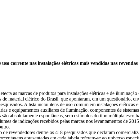
 uso corrente nas instalações elétricas mais vendidas nas revendas
ecta as marcas de produtos para instalações elétricas e de iluminação
 de material elétrico do Brasil, que apontaram, em um questionário, e
pesquisados. A lista inclui itens de uso comum em instalações elétric
árias e equipamentos auxiliares de iluminação, componentes de sistemas
s são absolutamente espontâneas, sem estímulos do tipo múltipla escolh
lumes de indicações recebidos pelas marcas nos levantamentos de 2015
utro.
o de revendedores dentre os 418 pesquisados que declaram comercializ
porcentagens apresentadas em cada tabela referem-se ao universo específ