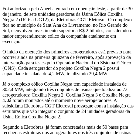
Foi autorizada pela Aneel a entrada em operação teste, a partir de 30
de janeiro, de sete unidades geradoras da Usina Eólica Coxilha
Negra 2 (UG6 a UG12), da Eletrobras CGT Eletrosul. O complexo
fica no município de Sant´Ana do Livramento, no Rio Grande do
Sul, e envolveu investimento superior a R$ 2 bilhões, considerado o
maior empreendimento eólico da companhia atualmente em
execução.
O início da operação dos primeiros aerogeradores está previsto para
ocorrer ainda na primeira quinzena de fevereiro, após aprovação da
intervenção para testes pelo Operador Nacional do Sistema Elétrico
(ONS). Cada aerogerador do projeto Coxilha Negra 2 possui
capacidade instalada de 4,2 MW, totalizando 29,4 MW.
Já o complexo eólico Coxilha Negra tem capacidade instalada de
302,4 MW, integrando três conjuntos de usinas que totalizarão 72
aerogeradores: Coxilha Negra 2, Coxilha Negra 3 e Coxilha Negra
4. Já foram montados até o momento nove aerogeradores. A
subsidiária Eletrobras CGT Eletrosul prossegue com a instalação das
estruturas que vão integrar o conjunto de 24 unidades geradoras da
Usina Eólica Coxilha Negra 2.
Segundo a Eletrobras, já foram concretadas mais de 50 bases para
receber as estruturas dos aerogeradores nos três conjuntos de usinas