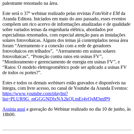
palestrante renomado na área.
Este será o 37º webinar realizado pelas revistas
FotoVolt
e
EM
da
Aranda Editora. Iniciados em maio do ano passado, esses eventos
compõem um rico acervo de informações atualizadas e de qualidade
sobre variados temas da engenharia elétrica, abordados por
especialistas renomados, com especial atenção para as instalações
solares fotovoltaicas. Alguns dos temas já contemplados nessa área
foram “Aterramento e a conexão com a rede de geradores
fotovoltaicos em telhados”, “Aterramento em usinas solares
fotovoltaicas”, “Proteção contra raios em usinas FV”,
“Monitoramento e gerenciamento de energia em usinas FV”, e
“Raios: O modelo eletrogeométrico pode ser aplicado a usinas FV
de todos os portes?”.
Estes e todos os demais
webinars
estão gravados e disponíveis na
íntegra, com livre acesso, no canal de Youtube da Aranda Eventos:
https://www.youtube.com/playlist?
list=PLUR9G_mGGGNDlxNA2kQLmEr4vQsM3mfP9
Assista aqui
a gravação do Webinar realizado no dia 10 de junho, às
18h00.