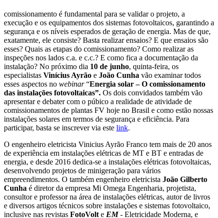
comissionamento é fundamental para se validar o projeto, a
execução e os equipamentos dos sistemas fotovoltaicos, garantindo a
segurança e os níveis esperados de geração de energia. Mas de que,
exatamente, ele consiste? Basta realizar ensaios? E que ensaios são
esses? Quais as etapas do comissionamento? Como realizar as
inspeções nos lados c.a. e c.c.? E como fica a documentação da
instalação? No próximo dia
10 de junho
, quinta-feira, os
especialistas
Vinícius Ayrão
e
João Cunha
vão examinar todos
esses aspectos no
webinar
“
Energia solar –
O comissionamento
das instalações fotovoltaicas”.
Os dois convidados também vão
apresentar e debater com o púbico a realidade de atividade de
comissionamentos de plantas FV hoje no Brasil e como estão nossas
instalações solares em termos de segurança e eficiência. Para
participar, basta se inscrever via este
link
.
O engenheiro eletricista
Vinicius Ayrão Franco tem mais de 20 anos
de experiência em instalações elétricas de MT e BT e entradas de
energia, e desde 2016 dedica-se a instalações elétricas fotovoltaicas,
desenvolvendo projetos de minigeração para vários
empreendimentos. O também engenheiro eletricista
João Gilberto
Cunha
é diretor da empresa Mi Omega Engenharia, projetista,
consultor e professor na área de instalações elétricas, autor de livros
e diversos artigos técnicos sobre instalações e sistemas fotovoltaico,
inclusive nas revistas
FotoVolt
e
EM
- Eletricidade Moderna, e