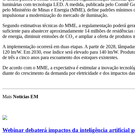
luminárias com tecnologia LED. A medida, publicada pelo Comitê Ges
pelo Ministério de Minas e Energia (MME), define padrões mínimos 
impulsionar a modernização do mercado de iluminação.
Segundo estimativas técnicas do MME, a regulamentação poderá ge
suficiente para abastecer aproximadamente 14 milhões de residências 
de energia, diminuir emissões de CO₂ e ampliar a oferta de produtos ma
A implementação ocorrerá em duas etapas. A partir de 2028, lâmpada
120 lm/W. Em 2030, esse índice será elevado para 140 lm/W. Produtos
de três a cinco anos para escoamento dos estoques existentes.
De acordo com o MME, a expectativa é estimular a inovação tecnológic
diante do crescimento da demanda por eletricidade e dos impactos da
Mais
Notícias EM
Webinar debaterá impactos da inteligência artificial g