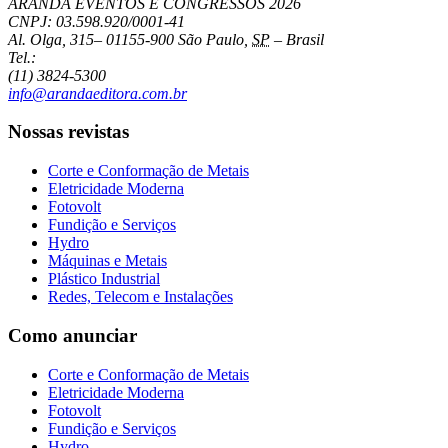
ARANDA EVENTOS E CONGRESSOS
2026
CNPJ: 03.598.920/0001-41
Al. Olga, 315
–
01155-900
São Paulo
,
SP
–
Brasil
Tel.:
(11) 3824-5300
info@arandaeditora.com.br
Nossas revistas
Corte e Conformação de Metais
Eletricidade Moderna
Fotovolt
Fundição e Serviços
Hydro
Máquinas e Metais
Plástico Industrial
Redes, Telecom e Instalações
Como anunciar
Corte e Conformação de Metais
Eletricidade Moderna
Fotovolt
Fundição e Serviços
Hydro