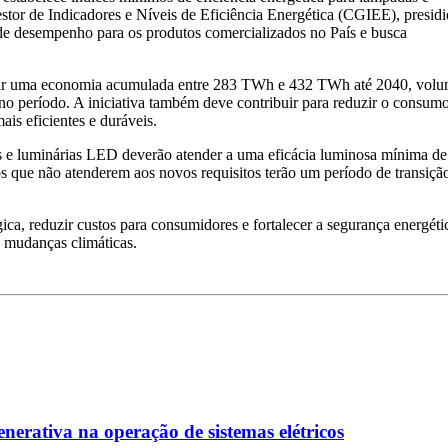
tor de Indicadores e Níveis de Eficiência Energética (CGIEE), presid
de desempenho para os produtos comercializados no País e busca
rar uma economia acumulada entre 283 TWh e 432 TWh até 2040, vol
no período. A iniciativa também deve contribuir para reduzir o consum
is eficientes e duráveis.
s e luminárias LED deverão atender a uma eficácia luminosa mínima de
 que não atenderem aos novos requisitos terão um período de transiçã
a, reduzir custos para consumidores e fortalecer a segurança energéti
s mudanças climáticas.
enerativa na operação de sistemas elétricos