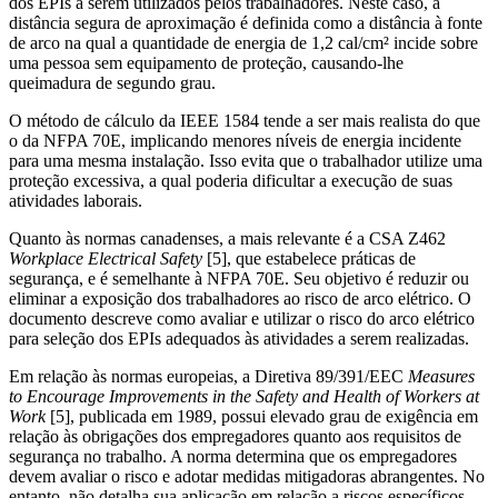
dos EPIs a serem utilizados pelos trabalhadores. Neste caso, a
distância segura de aproximação é definida como a distância à fonte
de arco na qual a quantidade de energia de 1,2 cal/cm² incide sobre
uma pessoa sem equipamento de proteção, causando-lhe
queimadura de segundo grau.
O método de cálculo da IEEE 1584 tende a ser mais realista do que
o da NFPA 70E, implicando menores níveis de energia incidente
para uma mesma instalação. Isso evita que o trabalhador utilize uma
proteção excessiva, a qual poderia dificultar a execução de suas
atividades laborais.
Quanto às normas canadenses, a mais relevante é a CSA Z462
Workplace Electrical Safety
[5], que estabelece práticas de
segurança, e é semelhante à NFPA 70E. Seu objetivo é reduzir ou
eliminar a exposição dos trabalhadores ao risco de arco elétrico. O
documento descreve como avaliar e utilizar o risco do arco elétrico
para seleção dos EPIs adequados às atividades a serem realizadas.
Em relação às normas europeias, a Diretiva 89/391/EEC
Measures
to Encourage Improvements in the Safety and Health of Workers at
Work
[5], publicada em 1989, possui elevado grau de exigência em
relação às obrigações dos empregadores quanto aos requisitos de
segurança no trabalho. A norma determina que os empregadores
devem avaliar o risco e adotar medidas mitigadoras abrangentes. No
entanto, não detalha sua aplicação em relação a riscos específicos.