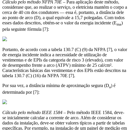
Cálculo pelo método NFPA 70E
– Para aplicação deste método,
considerase que, ao realizar o serviço, o eletricista mantém o corpo a
cerca de 40 cm dos condutores — essa é, portanto, a distância dele
ao ponto de arco (D), a qual equivale a 15,7 polegadas. Com todos
esses dados descritos, obtém-se o valor da energia incidente (E
)
ma
pela seguinte fórmula [7]:
Portanto, de acordo com a tabela 130.7 (C) (9) da NFPA [7], o valor
de energia incidente indica a necessidade de utilização de
vestimentas e de EPIs da categoria de risco 3 (elevado), com valor
de desempenho frente a arco (ATPV) mínimo de 25 cal/cm².
Características básicas das vestimentas e dos EPIs estão descritos na
tabela 130.7 (C) (16) da NFPA 70E [7].
Por sua vez, a distância mínima de aproximação segura (D
) é
a
determinada por [7]:
Cálculo pelo método IEEE 1584
– Pelo método IEEE 1584, deve-
se inicialmente calcular a corrente de arco. Além de considerar os
dados da instalação, deve-se obter valores típicos a partir de tabelas
específicas. Por exemplo, na instalação de um painel de medição em