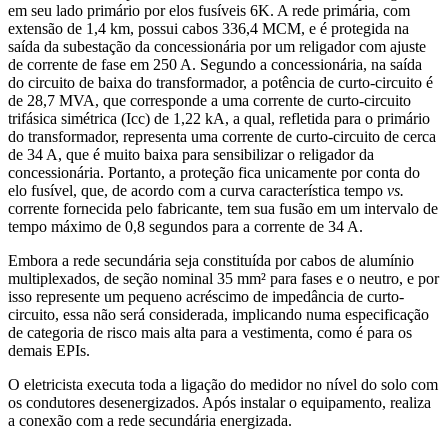
em seu lado primário por elos fusíveis 6K. A rede primária, com
extensão de 1,4 km, possui cabos 336,4 MCM, e é protegida na
saída da subestação da concessionária por um religador com ajuste
de corrente de fase em 250 A. Segundo a concessionária, na saída
do circuito de baixa do transformador, a potência de curto-circuito é
de 28,7 MVA, que corresponde a uma corrente de curto-circuito
trifásica simétrica (Icc) de 1,22 kA, a qual, refletida para o primário
do transformador, representa uma corrente de curto-circuito de cerca
de 34 A, que é muito baixa para sensibilizar o religador da
concessionária. Portanto, a proteção fica unicamente por conta do
elo fusível, que, de acordo com a curva característica tempo
vs.
corrente fornecida pelo fabricante, tem sua fusão em um intervalo de
tempo máximo de 0,8 segundos para a corrente de 34 A.
Embora a rede secundária seja constituída por cabos de alumínio
multiplexados, de seção nominal 35 mm² para fases e o neutro, e por
isso represente um pequeno acréscimo de impedância de curto-
circuito, essa não será considerada, implicando numa especificação
de categoria de risco mais alta para a vestimenta, como é para os
demais EPIs.
O eletricista executa toda a ligação do medidor no nível do solo com
os condutores desenergizados. Após instalar o equipamento, realiza
a conexão com a rede secundária energizada.