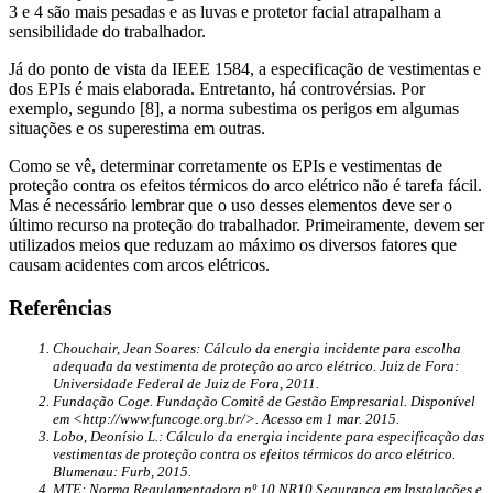
3 e 4 são mais pesadas e as luvas e protetor facial atrapalham a
sensibilidade do trabalhador.
Já do ponto de vista da IEEE 1584, a especificação de vestimentas e
dos EPIs é mais elaborada. Entretanto, há controvérsias. Por
exemplo, segundo [8], a norma subestima os perigos em algumas
situações e os superestima em outras.
Como se vê, determinar corretamente os EPIs e vestimentas de
proteção contra os efeitos térmicos do arco elétrico não é tarefa fácil.
Mas é necessário lembrar que o uso desses elementos deve ser o
último recurso na proteção do trabalhador. Primeiramente, devem ser
utilizados meios que reduzam ao máximo os diversos fatores que
causam acidentes com arcos elétricos.
Referências
Chouchair, Jean Soares: Cálculo da energia incidente para escolha
adequada da vestimenta de proteção ao arco elétrico. Juiz de Fora:
Universidade Federal de Juiz de Fora, 2011.
Fundação Coge. Fundação Comitê de Gestão Empresarial. Disponível
em <http://www.funcoge.org.br/>. Acesso em 1 mar. 2015.
Lobo, Deonísio L.: Cálculo da energia incidente para especificação das
vestimentas de proteção contra os efeitos térmicos do arco elétrico.
Blumenau: Furb, 2015.
MTE: Norma Regulamentadora nº 10 NR10 Segurança em Instalações e