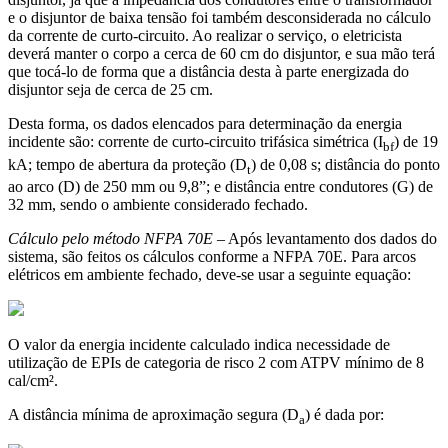
e o disjuntor de baixa tensão foi também desconsiderada no cálculo
da corrente de curto-circuito. Ao realizar o serviço, o eletricista
deverá manter o corpo a cerca de 60 cm do disjuntor, e sua mão terá
que tocá-lo de forma que a distância desta à parte energizada do
disjuntor seja de cerca de 25 cm.
Desta forma, os dados elencados para determinação da energia
incidente são: corrente de curto-circuito trifásica simétrica (I
) de 19
bf
kA; tempo de abertura da proteção (D
) de 0,08 s; distância do ponto
t
ao arco (D) de 250 mm ou 9,8”; e distância entre condutores (G) de
32 mm, sendo o ambiente considerado fechado.
Cálculo pelo método NFPA 70E
– Após levantamento dos dados do
sistema, são feitos os cálculos conforme a NFPA 70E. Para arcos
elétricos em ambiente fechado, deve-se usar a seguinte equação:
O valor da energia incidente calculado indica necessidade de
utilização de EPIs de categoria de risco 2 com ATPV mínimo de 8
cal/cm².
A distância mínima de aproximação segura (D
) é dada por:
a