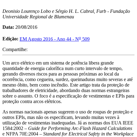
Deonisio Lourenço Lobo e Sérgio H. L. Cabral, Furb - Fundação
Universidade Regional de Blumenau
Data:
20/08/2016
o
Edição:
EM Agosto 2016 - Ano 44 - N
509
Compartilhe:
Um arco elétrico em um sistema de potência libera grande
quantidade de energia calorífica num curto intervalo de tempo,
gerando diversos riscos para as pessoas próximas ao local da
ocorrência, como cegueira, surdez, queimaduras muito severas e até
mesmo óbito, bem como incêndio. Este artigo trata da proteção de
trabalhadores de eletricidade, abordando duas normas estrangeiras
sobre o assunto. O foco é a especificação de vestimentas e EPIs para
proteção contra arcos elétricos.
As normas nacionais apenas sugerem o uso de roupas de proteção e
outros EPIs, mas não os especificam, levando muitas vezes à
utilização de vestimentas inadequadas. Já as normas dos EUA IEEE
1584:2002 –
Guide for Performing Arc-Flash Hazard Calculations
e NFPA 70E:2004 –
Standard for Electrical Safety in the Workplace