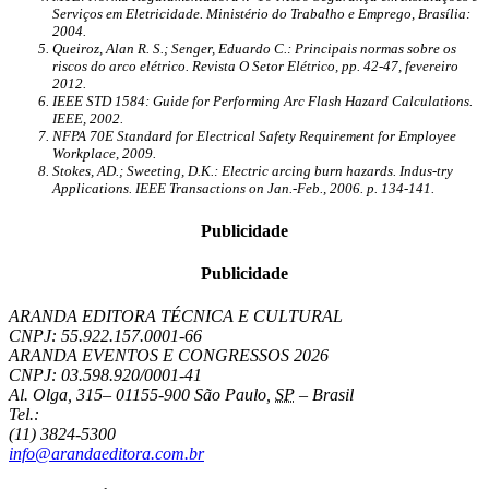
Serviços em Eletricidade. Ministério do Trabalho e Emprego, Brasília:
2004.
Queiroz, Alan R. S.; Senger, Eduardo C.: Principais normas sobre os
riscos do arco elétrico. Revista O Setor Elétrico, pp. 42-47, fevereiro
2012.
IEEE STD 1584: Guide for Performing Arc Flash Hazard Calculations.
IEEE, 2002.
NFPA 70E Standard for Electrical Safety Requirement for Employee
Workplace, 2009.
Stokes, AD.; Sweeting, D.K.: Electric arcing burn hazards. Indus-try
Applications. IEEE Transactions on Jan.-Feb., 2006. p. 134-141.
Publicidade
Publicidade
ARANDA EDITORA TÉCNICA E CULTURAL
CNPJ: 55.922.157.0001-66
ARANDA EVENTOS E CONGRESSOS
2026
CNPJ: 03.598.920/0001-41
Al. Olga, 315
–
01155-900
São Paulo
,
SP
–
Brasil
Tel.:
(11) 3824-5300
info@arandaeditora.com.br