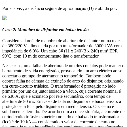
Por sua vez, a distância segura de aproximação (D) é obtida por:
Caso 2: Manobra de disjuntor em baixa tensão
Considere a tarefa de manobra de abertura de disjuntor numa rede
de 380/220 V, alimentada por um transformador de 3000 kVA com
impedância de 6,0%. Um cabo 3# (11 x 240)(3 x 240) mm² EPR
90ºC, com 10 m de comprimento liga o transformador.
Neste caso, uma falha de abertura de um dos contatos pode manter o
barramento de saída energizado, provocando um arco elétrico ao se
conectar o grampo de aterramento temporário. Também pode
ocorrer falha na câmara de extinção de arco do disjuntor, originando
um curto-circuito trifásico. O transformador é protegido no lado
primário por um disjuntor isolado a vácuo, cuja corrente nominal é
de 630 A, que é acionado por relé secundário, com tempo de
abertura de 80 ms. Em caso de falta no disjuntor de baixa tensão, a
proteção será feita pelo disjuntor em média tensão. O sistema é
solidamente aterrado. De acordo com a concessionária, a corrente de
curtocircuito trifásica simétrica no lado de baixa do transformador
(Icc) é de 19 kA — considerado o valor da corrente de curto no
disjuntor, já que a impedância dos condutores entre o transformador