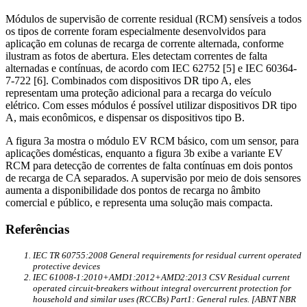
Módulos de supervisão de corrente residual (RCM) sensíveis a todos
os tipos de corrente foram especialmente desenvolvidos para
aplicação em colunas de recarga de corrente alternada, conforme
ilustram as fotos de abertura. Eles detectam correntes de falta
alternadas e contínuas, de acordo com IEC 62752 [5] e IEC 60364-
7-722 [6]. Combinados com dispositivos DR tipo A, eles
representam uma proteção adicional para a recarga do veículo
elétrico. Com esses módulos é possível utilizar dispositivos DR tipo
A, mais econômicos, e dispensar os dispositivos tipo B.
A figura 3a mostra o módulo EV RCM básico, com um sensor, para
aplicações domésticas, enquanto a figura 3b exibe a variante EV
RCM para detecção de correntes de falta contínuas em dois pontos
de recarga de CA separados. A supervisão por meio de dois sensores
aumenta a disponibilidade dos pontos de recarga no âmbito
comercial e público, e representa uma solução mais compacta.
Referências
IEC TR 60755:2008 General requirements for residual current operated
protective devices
IEC 61008-1:2010+AMD1:2012+AMD2:2013 CSV Residual current
operated circuit-breakers without integral overcurrent protection for
household and similar uses (RCCBs) Part1: General rules. [ABNT NBR