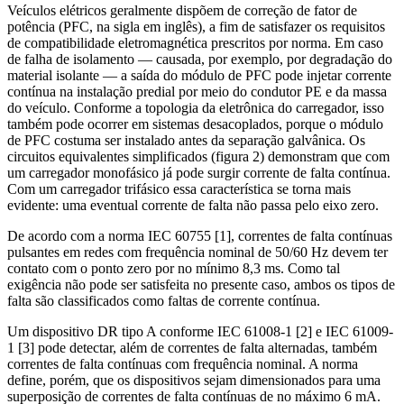
Veículos elétricos geralmente dispõem de correção de fator de
potência (PFC, na sigla em inglês), a fim de satisfazer os requisitos
de compatibilidade eletromagnética prescritos por norma. Em caso
de falha de isolamento — causada, por exemplo, por degradação do
material isolante — a saída do módulo de PFC pode injetar corrente
contínua na instalação predial por meio do condutor PE e da massa
do veículo. Conforme a topologia da eletrônica do carregador, isso
também pode ocorrer em sistemas desacoplados, porque o módulo
de PFC costuma ser instalado antes da separação galvânica. Os
circuitos equivalentes simplificados (figura 2) demonstram que com
um carregador monofásico já pode surgir corrente de falta contínua.
Com um carregador trifásico essa característica se torna mais
evidente: uma eventual corrente de falta não passa pelo eixo zero.
De acordo com a norma IEC 60755 [1], correntes de falta contínuas
pulsantes em redes com frequência nominal de 50/60 Hz devem ter
contato com o ponto zero por no mínimo 8,3 ms. Como tal
exigência não pode ser satisfeita no presente caso, ambos os tipos de
falta são classificados como faltas de corrente contínua.
Um dispositivo DR tipo A conforme IEC 61008-1 [2] e IEC 61009-
1 [3] pode detectar, além de correntes de falta alternadas, também
correntes de falta contínuas com frequência nominal. A norma
define, porém, que os dispositivos sejam dimensionados para uma
superposição de correntes de falta contínuas de no máximo 6 mA.