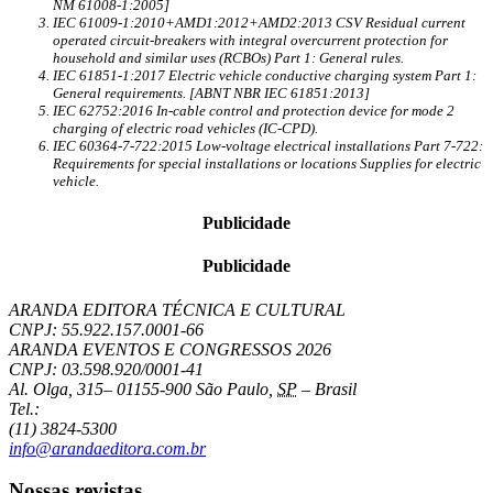
NM 61008-1:2005]
IEC 61009-1:2010+AMD1:2012+AMD2:2013 CSV Residual current
operated circuit-breakers with integral overcurrent protection for
household and similar uses (RCBOs) Part 1: General rules.
IEC 61851-1:2017 Electric vehicle conductive charging system Part 1:
General requirements. [ABNT NBR IEC 61851:2013]
IEC 62752:2016 In-cable control and protection device for mode 2
charging of electric road vehicles (IC-CPD).
IEC 60364-7-722:2015 Low-voltage electrical installations Part 7-722:
Requirements for special installations or locations Supplies for electric
vehicle.
Publicidade
Publicidade
ARANDA EDITORA TÉCNICA E CULTURAL
CNPJ: 55.922.157.0001-66
ARANDA EVENTOS E CONGRESSOS
2026
CNPJ: 03.598.920/0001-41
Al. Olga, 315
–
01155-900
São Paulo
,
SP
–
Brasil
Tel.:
(11) 3824-5300
info@arandaeditora.com.br
Nossas revistas