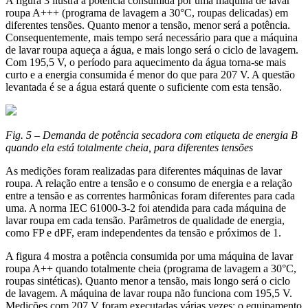
A figura 3 ilustra a potência consumida por uma máquina de lavar
roupa A+++ (programa de lavagem a 30°C, roupas delicadas) em
diferentes tensões. Quanto menor a tensão, menor será a potência.
Consequentemente, mais tempo será necessário para que a máquina
de lavar roupa aqueça a água, e mais longo será o ciclo de lavagem.
Com 195,5 V, o período para aquecimento da água torna-se mais
curto e a energia consumida é menor do que para 207 V. A questão
levantada é se a água estará quente o suficiente com esta tensão.
Fig. 5 – Demanda de potência secadora com etiqueta de energia B
quando ela está totalmente cheia, para diferentes tensões
As medições foram realizadas para diferentes máquinas de lavar
roupa. A relação entre a tensão e o consumo de energia e a relação
entre a tensão e as correntes harmônicas foram diferentes para cada
uma. A norma IEC 61000-3-2 foi atendida para cada máquina de
lavar roupa em cada tensão. Parâmetros de qualidade de energia,
como FP e dPF, eram independentes da tensão e próximos de 1.
A figura 4 mostra a potência consumida por uma máquina de lavar
roupa A++ quando totalmente cheia (programa de lavagem a 30°C,
roupas sintéticas). Quanto menor a tensão, mais longo será o ciclo
de lavagem. A máquina de lavar roupa não funciona com 195,5 V.
Medições com 207 V foram executadas várias vezes; o equipamento