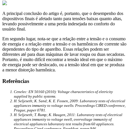
A principal conclusão do artigo é, portanto, que o desempenho dos
dispositivos finais é afetado tanto para tensões baixas quanto altas,
levando possivelmente a uma perda indesejada no conforto do
usuário final.
Em segundo lugar, nota-se que a relação entre a tensão e o consumo
de energia e a relação entre a tensão e os harmônicos de corrente são
dependentes do tipo de aparelho. Essas relações podem ser
diferentes até para duas máquinas de lavar roupa ou duas secadoras.
Portanto, é muito difícil encontrar a tensão ideal em que o máximo
de energia pode ser deslocado, ou a tensão ideal em que se produza
a menor distorção harmônica.
Referências
Cenelec: EN 50160 (2010): Voltage characteristics of eletricity
supplied by public systems.
H. Seljeseth; K. Sand; K. E. Fossen, 2009: Laboratory tests of electrical
appliances immunity to voltage swells. Proceedings CIRED conference,
Prague, paper 0781.
H. Seljeseth; T. Rump; K. Haugen, 2011: Laboratory tests of electrical
appliances immunity to voltage swell, overvoltage immunity of
electrical appliances laboratory test results from 60 appliances.
Proceedings Cired conference, Frankfurt, paper 946.