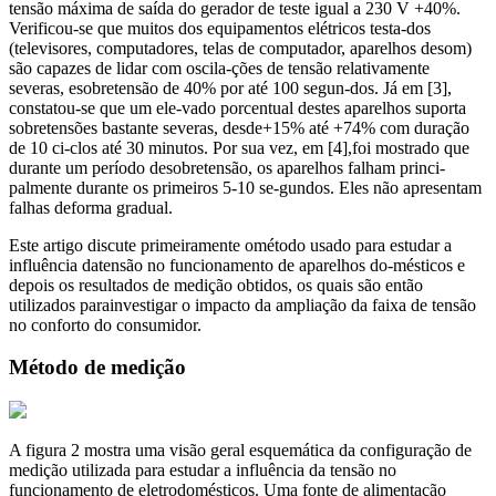
tensão máxima de saída do gerador de teste igual a 230 V +40%.
Verificou-se que muitos dos equipamentos elétricos testa-dos
(televisores, computadores, telas de computador, aparelhos desom)
são capazes de lidar com oscila-ções de tensão relativamente
severas, esobretensão de 40% por até 100 segun-dos. Já em [3],
constatou-se que um ele-vado porcentual destes aparelhos suporta
sobretensões bastante severas, desde+15% até +74% com duração
de 10 ci-clos até 30 minutos. Por sua vez, em [4],foi mostrado que
durante um período desobretensão, os aparelhos falham princi-
palmente durante os primeiros 5-10 se-gundos. Eles não apresentam
falhas deforma gradual.
Este artigo discute primeiramente ométodo usado para estudar a
influência datensão no funcionamento de aparelhos do-mésticos e
depois os resultados de medição obtidos, os quais são então
utilizados parainvestigar o impacto da ampliação da faixa de tensão
no conforto do consumidor.
Método de medição
A figura 2 mostra uma visão geral esquemática da configuração de
medição utilizada para estudar a influência da tensão no
funcionamento de eletrodomésticos. Uma fonte de alimentação