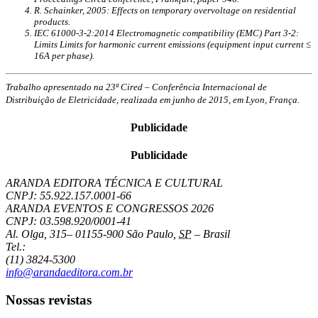
R. Schainker, 2005: Effects on temporary overvoltage on residential
products.
IEC 61000-3-2:2014 Electromagnetic compatibility (EMC) Part 3-2:
Limits Limits for harmonic current emissions (equipment input current ≤
16A per phase).
Trabalho apresentado na 23ª Cired – Conferência Internacional de
Distribuição de Eletricidade, realizada em junho de 2015, em Lyon, França.
Publicidade
Publicidade
ARANDA EDITORA TÉCNICA E CULTURAL
CNPJ: 55.922.157.0001-66
ARANDA EVENTOS E CONGRESSOS
2026
CNPJ: 03.598.920/0001-41
Al. Olga, 315
–
01155-900
São Paulo
,
SP
–
Brasil
Tel.:
(11) 3824-5300
info@arandaeditora.com.br
Nossas revistas