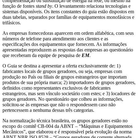
complementação ou substituição de energia na rede, ou mesmo na
função de fontes
stand by
. O levantamento relaciona tecnologias e
sistemas disponíveis. Os itens constantes do guia estão dispostos em
duas tabelas, separados por famílias de equipamentos monofásicos e
trifásicos.
As empresas fornecedoras aparecem em ordem alfabética, com seus
números de telefone para atendimento aos clientes e as
especificações dos equipamentos que fornecem. As informações
apresentadas reproduzem as respostas das empresas ao questionário
que receberam da equipe de pesquisa de
EM
.
O Guia se destina a apresentar a oferta exclusivamente de: 1)
fabricantes locais de grupos geradores, ou seja, empresas com
produção no País ou filiais de grupos estrangeiros que importam
produtos de sua própria marca; 2) importadores de grupos geradores,
definidos como representantes exclusivos de fabricantes
estrangeiros, mas sem vínculo societário com estes; e 3) locadores de
grupos geradores. No questionário que colheu as informações,
solicitou-se às empresas que não o respondessem caso não
pertencessem a nenhuma dessas três categorias.
Na normalização técnica brasileira, os grupos geradores estão no
escopo do comitê CB-004 da ABNT – “Máquinas e Equipamentos
Mecânicos”, que elaborou e é responsável pela evolução da norma
ABNT NBR ISO 8528 – “Grupos geradores de corrente alternada