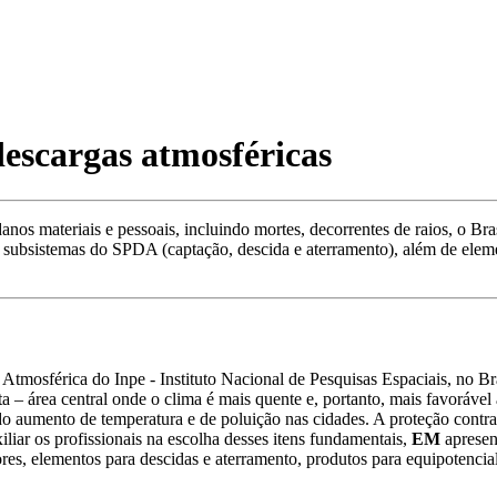
descargas atmosféricas
anos materiais e pessoais, incluindo mortes, decorrentes de raios, o Br
s dos subsistemas do SPDA (captação, descida e aterramento), além de el
Atmosférica do Inpe - Instituto Nacional de Pesquisas Espaciais, no B
ta – área central onde o clima é mais quente e, portanto, mais favoráve
aumento de temperatura e de poluição nas cidades. A proteção contra r
liar os profissionais na escolha desses itens fundamentais,
EM
apresent
es, elementos para descidas e aterramento, produtos para equipotencial