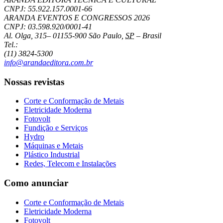
CNPJ: 55.922.157.0001-66
ARANDA EVENTOS E CONGRESSOS
2026
CNPJ: 03.598.920/0001-41
Al. Olga, 315
–
01155-900
São Paulo
,
SP
–
Brasil
Tel.:
(11) 3824-5300
info@arandaeditora.com.br
Nossas revistas
Corte e Conformação de Metais
Eletricidade Moderna
Fotovolt
Fundição e Serviços
Hydro
Máquinas e Metais
Plástico Industrial
Redes, Telecom e Instalações
Como anunciar
Corte e Conformação de Metais
Eletricidade Moderna
Fotovolt